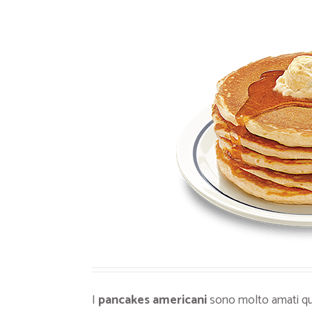
Ricette Contorni
Ricette Piatti unici
Ricette Pesce
Video Ricette
Ricette per Ingrediente
I
pancakes americani
sono molto amati qui 