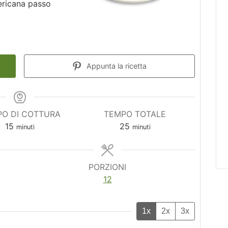
ericana passo
Appunta la ricetta
O DI COTTURA
TEMPO TOTALE
minuti
minuti
15
25
minuti
minuti
PORZIONI
12
1x
2x
3x