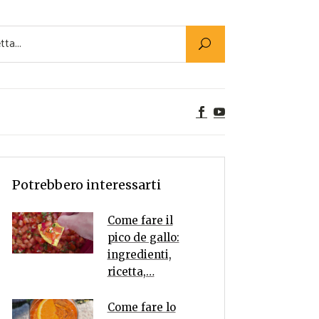
Utility
er Alimenti
ta a tavola
egetariane
tte Vegane
Rumors
Potrebbero interessarti
Come fare il
pico de gallo:
ingredienti,
ricetta,…
Come fare lo