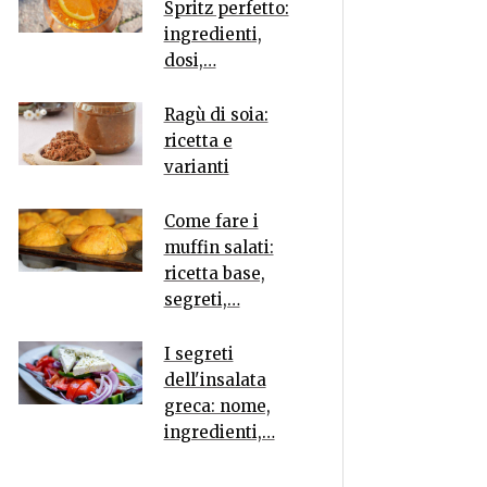
Spritz perfetto:
ingredienti,
dosi,…
Ragù di soia:
ricetta e
varianti
Come fare i
muffin salati:
ricetta base,
segreti,…
I segreti
dell'insalata
greca: nome,
ingredienti,…