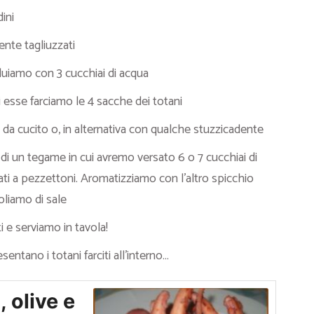
ini
ente tagliuzzati
uiamo con 3 cucchiai di acqua
i esse farciamo le 4 sacche dei totani
da cucito o, in alternativa con qualche stuzzicadente
 di un tegame in cui avremo versato 6 o 7 cucchiai di
ati a pezzettoni. Aromatizziamo con l’altro spicchio
goliamo di sale
 e serviamo in tavola!
tano i totani farciti all’interno…
, olive e