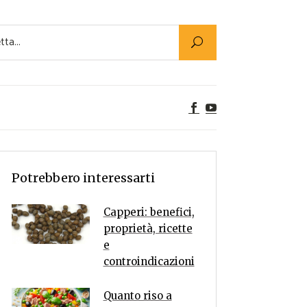
Utility
er Alimenti
ta a tavola
egetariane
tte Vegane
Rumors
Potrebbero interessarti
Capperi: benefici,
proprietà, ricette
e
controindicazioni
Quanto riso a