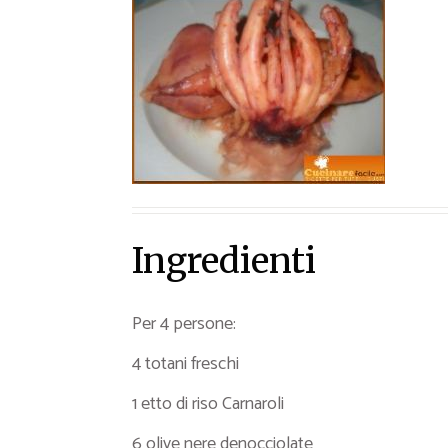
Ricette Contorni
Ricette Piatti unici
Ricette Pesce
Video Ricette
Ricette per Ingrediente
Ingredienti
Per 4 persone:
4 totani freschi
1 etto di riso Carnaroli
6 olive nere denocciolate