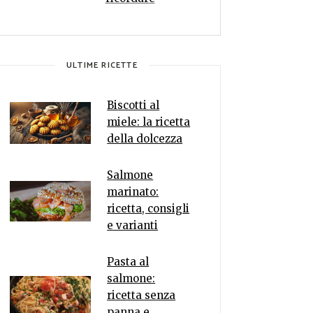
ULTIME RICETTE
Biscotti al
miele: la ricetta
della dolcezza
Salmone
marinato:
ricetta, consigli
e varianti
Pasta al
salmone:
ricetta senza
panna e