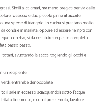
rassi. Simili ai calamari, ma meno pregiati per via delle
olore rossiccio e due piccole pinne attaccate
o una specie di triangolo. In cucina si prestano molto
o da condire in insalata, oppure ad essere riempiti con
egue, con riso, sì da costituire un pasto completo.
fata passo passo.
 totani, svuotando la sacca, togliendo gli occhi e
in un recipiente
e verdi, entrambe denocciolate
lto il sale in eccesso sciacquandoli sotto l’acqua
e tritato finemente, e con il prezzemolo, lavato e