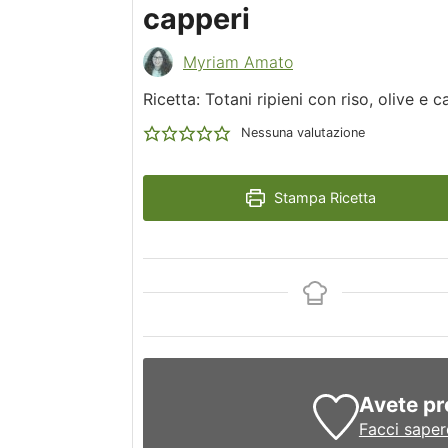
capperi
Myriam Amato
Ricetta: Totani ripieni con riso, olive e c
Nessuna valutazione
Stampa Ricetta
Avete pr
Facci saper