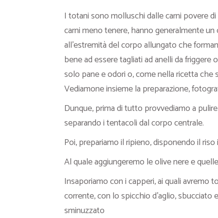
I totani sono molluschi dalle carni povere di g
carni meno tenere, hanno generalmente un c
all’estremità del corpo allungato che forman
bene ad essere tagliati ad anelli da friggere 
solo pane e odori o, come nella ricetta che s
Vediamone insieme la preparazione, fotogra
Dunque, prima di tutto provvediamo a pulire i
separando i tentacoli dal corpo centrale.
Poi, prepariamo il ripieno, disponendo il riso 
Al quale aggiungeremo le olive nere e quell
Insaporiamo con i capperi, ai quali avremo to
corrente, con lo spicchio d’aglio, sbucciato 
sminuzzato