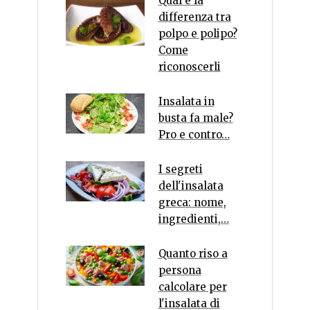
Qual è la
differenza tra
polpo e polipo?
Come
riconoscerli
Insalata in
busta fa male?
Pro e contro…
I segreti
dell'insalata
greca: nome,
ingredienti,…
Quanto riso a
persona
calcolare per
l'insalata di