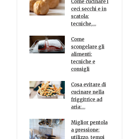
Come cucinare i
ceci secchi e in
scatola:
tecniche,…
Come
scongelare gli
alimenti:
tecniche e
consigli
Cosa evitare di
cucinare nella
friggitrice ad
aria:…
Miglior pentola
a pressione:
utilizzo, tempi