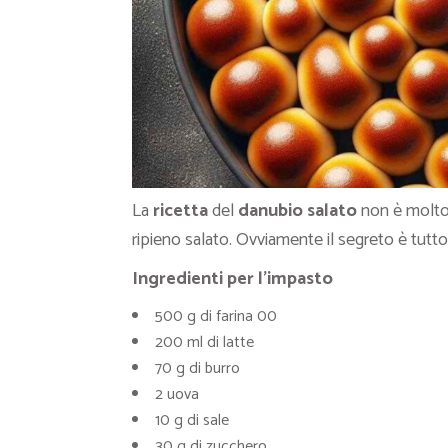
La
ricetta
del
danubio salato
non è molto 
ripieno salato. Ovviamente il segreto è tutto 
Ingredienti per l’impasto
500 g di farina 00
200 ml di latte
70 g di burro
2 uova
10 g di sale
30 g di zucchero