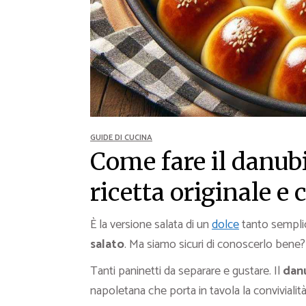
Ricette Contorni
Ricette Piatti unici
Ricette Pesce
Video Ricette
Ricette per Ingrediente
GUIDE DI CUCINA
Come fare il danub
ricetta originale e
È la versione salata di un
dolce
tanto sempli
salato
. Ma siamo sicuri di conoscerlo bene?
Tanti paninetti da separare e gustare. Il
danu
napoletana che porta in tavola la convivialità 