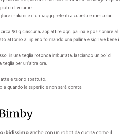
piato di volume.
liare i salumi e i formaggi preferiti a cubetti e mescolarli
i circa 50 g ciascuna, appiattire ogni pallina e posizionare al
sto attorno al ripieno formando una pallina e sigillare bene i
basso, in una teglia rotonda imburrata, lasciando un po’ di
la teglia per un’altra ora.
latte e tuorlo sbattuto.
no a quando la superficie non sarà dorata.
l Bimby
orbidissimo
anche con un robot da cucina come il