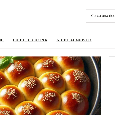
Ricette Facili e Veloci
Cerca
Ricette Primi Piatti
Sup
Ricette Antipasti
Nutrizionis
Ricette Dolci
Ricette V
NE
GUIDE DI CUCINA
GUIDE ACQUISTO
Ricette Carne
Rice
Ricette Secondi
Ricette Pizze e Rustici
Ricette Contorni
vola
Ricette Piatti unici
ne
Ricette Pesce
Video Ricette
Ricette per Ingrediente