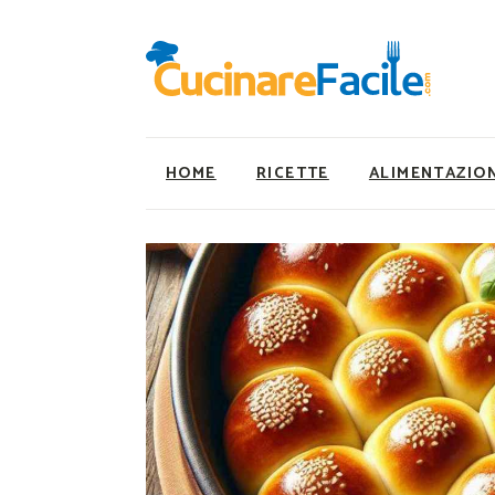
HOME
RICETTE
ALIMENTAZIO
Ricette Facili e Veloci
Utility
Ricette Primi Piatti
Super Alimenti
Ricette Antipasti
Nutrizionista a ta
Ricette Dolci
Ricette Vegetaria
Ricette Carne
Ricette Vegane
Ricette Secondi
Rumors
Ricette Pizze e Rustici