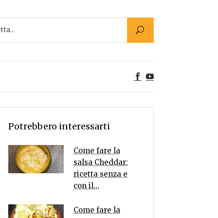
Utility
er Alimenti
ta a tavola
egetariane
tte Vegane
Rumors
Potrebbero interessarti
Come fare la
salsa Cheddar:
ricetta senza e
con il…
Come fare la