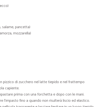
 secco)
o, salame, pancetta)
camorza, mozzarella)
 un pizzico di zucchero nel latte tiepido e nel frattempo
tola capiente.
 a impastare prima con una forchetta e dopo con le mani.
re l’impasto fino a quando non risulterà liscio ed elastico.
pellicola trasparente e lasciare lievitare in un luogo tiepido