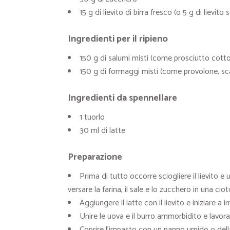
15 g di lievito di birra fresco (o 5 g di lievito
Ingredienti per il ripieno
150 g di salumi misti (come prosciutto cott
150 g di formaggi misti (come provolone, s
Ingredienti da spennellare
1 tuorlo
30 ml di latte
Preparazione
Prima di tutto occorre sciogliere il lievito e
versare la farina, il sale e lo zucchero in una cio
Aggiungere il latte con il lievito e iniziare
Unire le uova e il burro ammorbidito e lavora
Coprire l’impasto con un panno umido o della 