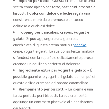
Ripieno per dolci
– Questa crema è un’ottima
scelta come ripieno per torte, pasticcini, crostate o
biscotti. I
dolci con dulce de leche
regala una
consistenza morbida e cremosa e un tocco
delizioso a qualsiasi dolce.
Topping per pancakes, crepes, yogurt e
gelati
– Si può aggiungere una generosa
cucchiaiata di questa crema mou su
pancake
,
crepe, yogurt e gelati. La sua consistenza morbida
si fonderà con la superficie delicatamente porosa,
creando un equilibrio perfetto di dolcezza.
Ingrediente extra per yogurt e gelato
– È
possibile guarnire lo yogurt o il gelato con un po’ di
questa delizia cremosa dal sapore caramellato.
Riempimento per biscotti
– La crema è una
farcia perfetta per i biscotti. La sua cremosità
aggiunge un contrasto piacevole alla consistenza
dei biscotti.