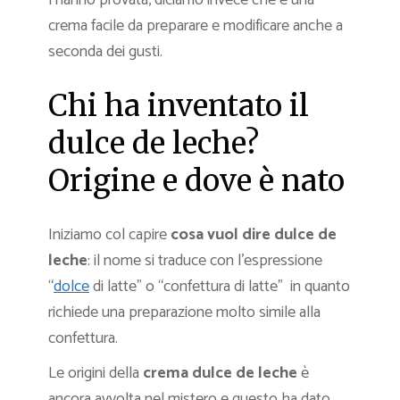
l’hanno provata, diciamo invece che è una
crema facile da preparare e modificare anche a
seconda dei gusti.
Chi ha inventato il
dulce de leche?
Origine e dove è nato
Iniziamo col capire
cosa vuol dire dulce de
leche
: il nome si traduce con l’espressione
“
dolce
di latte” o “confettura di latte” in quanto
richiede una preparazione molto simile alla
confettura.
Le origini della
crema dulce de leche
è
ancora avvolta nel mistero e questo ha dato