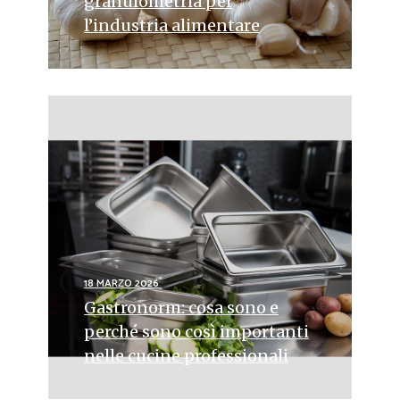
granulometria per
l’industria alimentare
18 MARZO 2026
Gastronorm: cosa sono e
perché sono così importanti
nelle cucine professionali