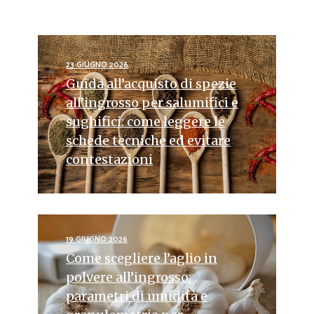
23 GIUGNO 2026
Guida all’acquisto di spezie
all’ingrosso per salumifici e
sughifici: come leggere le
schede tecniche ed evitare
contestazioni
19 GIUGNO 2026
Come scegliere l’aglio in
polvere all’ingrosso:
parametri di umidità e