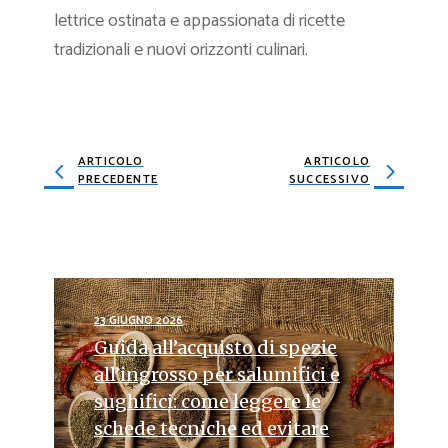
lettrice ostinata e appassionata di ricette
tradizionali e nuovi orizzonti culinari.
ARTICOLO
ARTICOLO
PRECEDENTE
SUCCESSIVO
23 GIUGNO 2026
Guida all’acquisto di spezie
all’ingrosso per salumifici e
sughifici: come leggere le
schede tecniche ed evitare