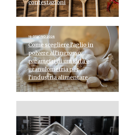
contestazioni
19 GIUGNO 2026
Come scegliere l’aglio in
polvere all’ingrosso:
parametri di umidità e
granulometria per
l’industria alimentare