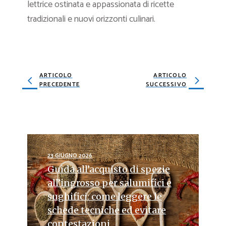
lettrice ostinata e appassionata di ricette
tradizionali e nuovi orizzonti culinari.
ARTICOLO
ARTICOLO
PRECEDENTE
SUCCESSIVO
23 GIUGNO 2026
Guida all’acquisto di spezie
all’ingrosso per salumifici e
sughifici: come leggere le
schede tecniche ed evitare
contestazioni