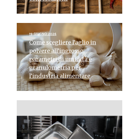
19 GIUGNO 2026
Come scegliere l’aglio in
polvere all’ingrosso:
parametri di umidità e
granulometria per
l’industria alimentare