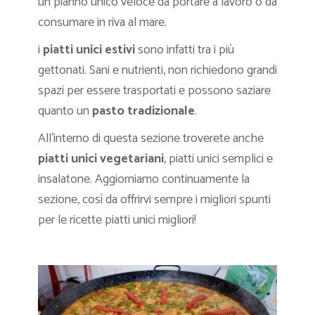
un pianno unico veloce da portare a lavoro o da
consumare in riva al mare.
i
piatti unici estivi
sono infatti tra i più
gettonati. Sani e nutrienti, non richiedono grandi
spazi per essere trasportati e possono saziare
quanto un
pasto tradizionale
.
All’interno di questa sezione troverete anche
piatti unici vegetariani
, piatti unici semplici e
insalatone. Aggiorniamo continuamente la
sezione, così da offrirvi sempre i migliori spunti
per le ricette piatti unici migliori!