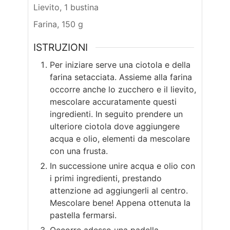
Lievito, 1 bustina
Farina, 150 g
ISTRUZIONI
Per iniziare serve una ciotola e della
farina setacciata. Assieme alla farina
occorre anche lo zucchero e il lievito,
mescolare accuratamente questi
ingredienti. In seguito prendere un
ulteriore ciotola dove aggiungere
acqua e olio, elementi da mescolare
con una frusta.
In successione unire acqua e olio con
i primi ingredienti, prestando
attenzione ad aggiungerli al centro.
Mescolare bene! Appena ottenuta la
pastella fermarsi.
Occorre adesso una padella