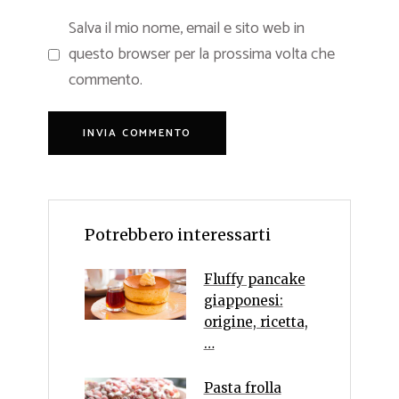
Salva il mio nome, email e sito web in
questo browser per la prossima volta che
commento.
Potrebbero interessarti
Fluffy pancake
giapponesi:
origine, ricetta,
…
Pasta frolla