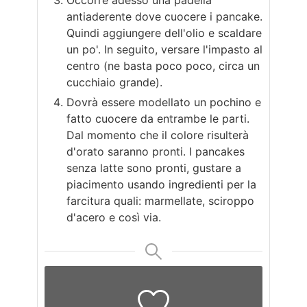
antiaderente dove cuocere i pancake.
Quindi aggiungere dell'olio e scaldare
un po'. In seguito, versare l'impasto al
centro (ne basta poco poco, circa un
cucchiaio grande).
Dovrà essere modellato un pochino e
fatto cuocere da entrambe le parti.
Dal momento che il colore risulterà
d'orato saranno pronti. I pancakes
senza latte sono pronti, gustare a
piacimento usando ingredienti per la
farcitura quali: marmellate, sciroppo
d'acero e così via.