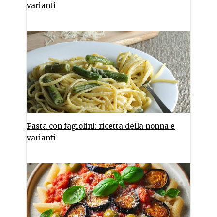
varianti
Pasta con fagiolini: ricetta della nonna e
varianti