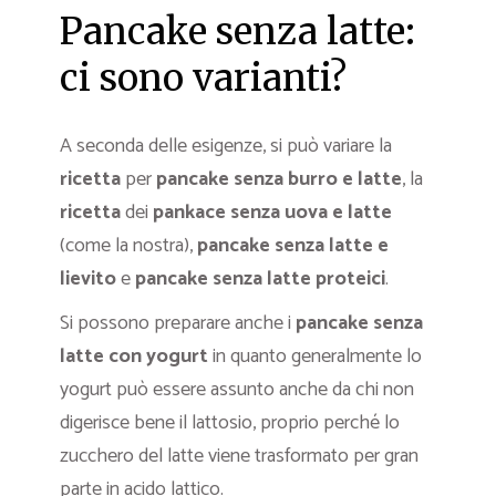
Pancake senza latte:
ci sono varianti?
A seconda delle esigenze, si può variare la
ricetta
per
pancake senza burro e latte
, la
ricetta
dei
pankace senza uova e latte
(come la nostra),
pancake senza latte e
lievito
e
pancake senza latte proteici
.
Si possono preparare anche i
pancake senza
latte con yogurt
in quanto generalmente lo
yogurt può essere assunto anche da chi non
digerisce bene il lattosio, proprio perché lo
zucchero del latte viene trasformato per gran
parte in acido lattico.