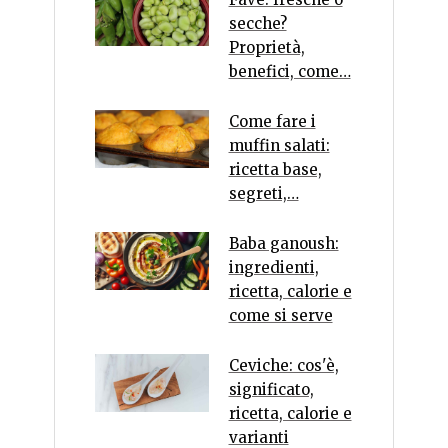
secche?
Proprietà,
benefici, come…
Come fare i
muffin salati:
ricetta base,
segreti,…
Baba ganoush:
ingredienti,
ricetta, calorie e
come si serve
Ceviche: cos'è,
significato,
ricetta, calorie e
varianti