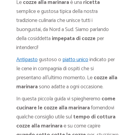
Le
cozze alla marinara
è una
ricetta
semplice e gustosa tipica della nostra
tradizione culinaria che unisce tutti i
buongustai, da Nord a Sud. Siamo parlando
della cosiddetta
impepata di cozze
per
intenderci!
Antipasto
gustoso o
piatto unico
indicato per
le cene in compagnia di ospiti che si
presentano all’ultimo momento. Le
cozze alla
marinara
sono adatte a ogni occasione.
In questa piccola guida vi spiegheremo
come
cucinare le cozze alla marinara
fornendovi
qualche consiglio utile sul
tempo di cottura
cozze alla marinara
e su come capire
quando sotto cotte le cozze
per stuzzicare