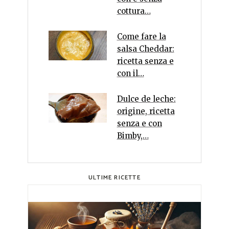
cottura…
Come fare la
salsa Cheddar:
ricetta senza e
con il…
Dulce de leche:
origine, ricetta
senza e con
Bimby,…
ULTIME RICETTE