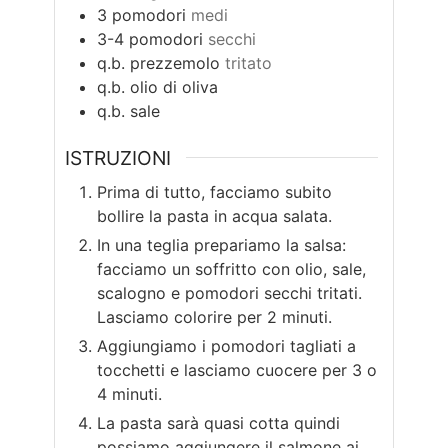
3
pomodori
medi
3-4
pomodori
secchi
q.b.
prezzemolo
tritato
q.b.
olio di oliva
q.b.
sale
ISTRUZIONI
Prima di tutto, facciamo subito
bollire la pasta in acqua salata.
In una teglia prepariamo la salsa:
facciamo un soffritto con olio, sale,
scalogno e pomodori secchi tritati.
Lasciamo colorire per 2 minuti.
Aggiungiamo i pomodori tagliati a
tocchetti e lasciamo cuocere per 3 o
4 minuti.
La pasta sarà quasi cotta quindi
possiamo aggiungere il salmone ai