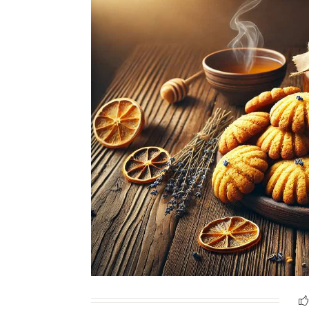
Ricette Contorni
Ricette Piatti unici
Ricette Pesce
Video Ricette
Ricette per Ingrediente