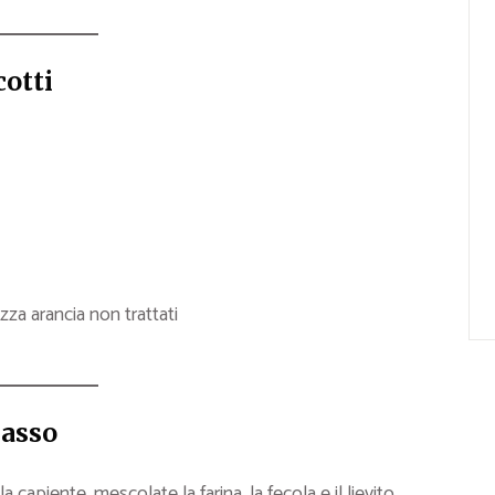
cotti
za arancia non trattati
passo
a capiente, mescolate la farina, la fecola e il lievito.