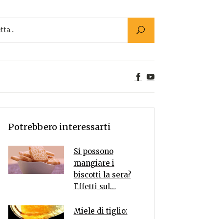
Utility
er Alimenti
ta a tavola
egetariane
tte Vegane
Rumors
Potrebbero interessarti
Si possono
mangiare i
biscotti la sera?
Effetti sul…
Miele di tiglio: