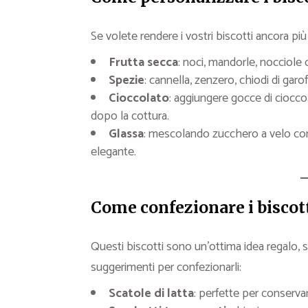
Se volete rendere i vostri biscotti ancora più
Frutta secca
: noci, mandorle, nocciole
Spezie
: cannella, zenzero, chiodi di ga
Cioccolato
: aggiungere gocce di ciocco
dopo la cottura.
Glassa
: mescolando zucchero a velo con
elegante.
Come confezionare i biscott
Questi biscotti sono un’ottima idea regalo, s
suggerimenti per confezionarli:
Scatole di latta
: perfette per conservarl