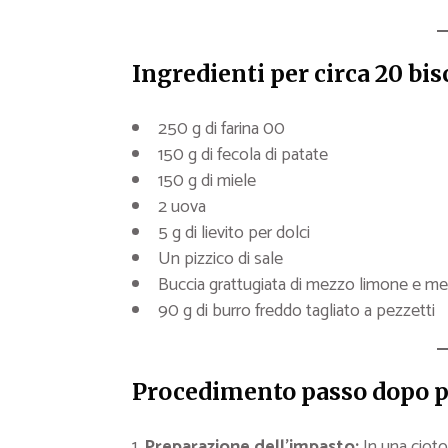
Ingredienti per circa 20 bis
250 g di farina 00
150 g di fecola di patate
150 g di miele
2 uova
5 g di lievito per dolci
Un pizzico di sale
Buccia grattugiata di mezzo limone e mez
90 g di burro freddo tagliato a pezzetti
Procedimento passo dopo 
Preparazione dell’impasto:
In una ciotol