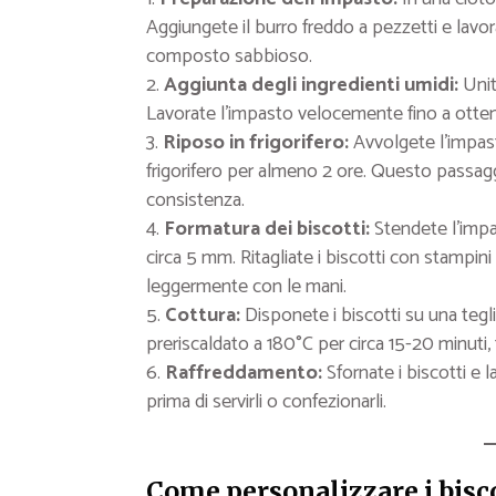
Aggiungete il burro freddo a pezzetti e lavor
composto sabbioso.
Aggiunta degli ingredienti umidi:
Unite
Lavorate l’impasto velocemente fino a ot
Riposo in frigorifero:
Avvolgete l’impasto
frigorifero per almeno 2 ore. Questo passagg
consistenza.
Formatura dei biscotti:
Stendete l’impas
circa 5 mm. Ritagliate i biscotti con stampini
leggermente con le mani.
Cottura:
Disponete i biscotti su una teglia
preriscaldato a 180°C per circa 15-20 minuti, 
Raffreddamento:
Sfornate i biscotti e 
prima di servirli o confezionarli.
Come personalizzare i bisco