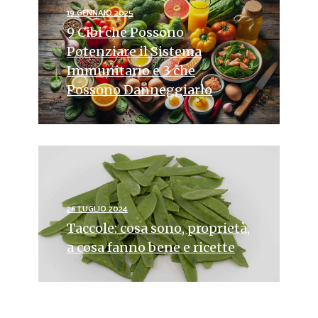
19 GENNAIO 2025
9 Cibi che Possono
Potenziare il Sistema
Immunitario e 3 che
Possono Danneggiarlo
26 LUGLIO 2024
Taccole: cosa sono, proprietà,
a cosa fanno bene e ricette