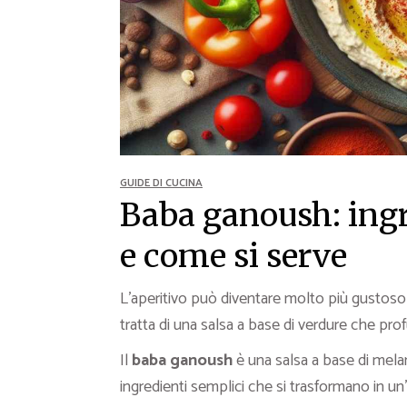
Ricette Contorni
Ricette Piatti unici
Ricette Pesce
Video Ricette
Ricette per Ingrediente
GUIDE DI CUCINA
Baba ganoush: ingre
e come si serve
L’aperitivo può diventare molto più gustoso
tratta di una salsa a base di verdure che pr
Il
baba ganoush
è una salsa a base di melan
ingredienti semplici che si trasformano in un