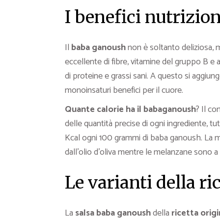
I benefici nutrizion
Il
baba ganoush
non è soltanto deliziosa,
eccellente di fibre, vitamine del gruppo B e
di proteine e grassi sani. A questo si aggiunge
monoinsaturi benefici per il cuore.
Quante calorie ha il babaganoush
? Il c
delle quantità precise di ogni ingrediente, 
Kcal ogni 100 grammi di baba ganoush. La mag
dall’olio d’oliva mentre le melanzane sono 
Le varianti della r
La
salsa
baba ganoush
della
ricetta orig