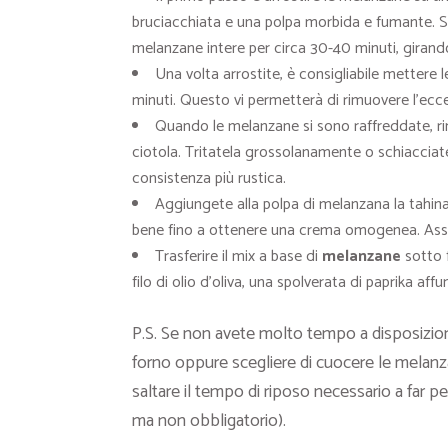
bruciacchiata e una polpa morbida e fumante. Se
melanzane intere per circa 30-40 minuti, giran
Una volta arrostite, è consigliabile mettere 
minuti. Questo vi permetterà di rimuovere l’ecces
Quando le melanzane si sono raffreddate, rim
ciotola. Tritatela grossolanamente o schiacciatel
consistenza più rustica.
Aggiungete alla polpa di melanzana la tahina, l
bene fino a ottenere una crema omogenea. Assa
Trasferire il mix a base di
melanzane
sotto 
filo di olio d’oliva, una spolverata di paprika af
P.S. Se non avete molto tempo a disposizion
forno oppure scegliere di cuocere le melan
saltare il tempo di riposo necessario a far pe
ma non obbligatorio).