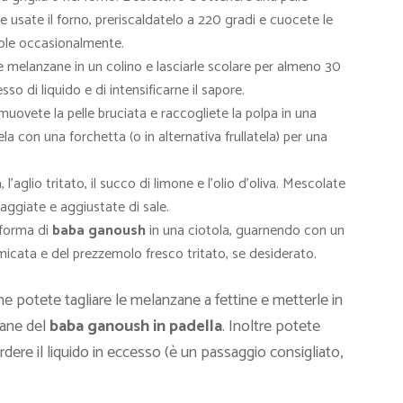
 usate il forno, preriscaldatelo a 220 gradi e cuocete le
dole occasionalmente.
le melanzane in un colino e lasciarle scolare per almeno 30
so di liquido e di intensificarne il sapore.
uovete la pelle bruciata e raccogliete la polpa in una
a con una forchetta (o in alternativa frullatela) per una
’aglio tritato, il succo di limone e l’olio d’oliva. Mescolate
ggiate e aggiustate di sale.
forma di
baba ganoush
in una ciotola, guarnendo con un
fumicata e del prezzemolo fresco tritato, se desiderato.
e potete tagliare le melanzane a fettine e metterle in
zane del
baba ganoush in padella
. Inoltre potete
rdere il liquido in eccesso (è un passaggio consigliato,