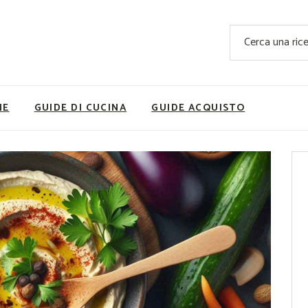
Ricette Facili e Veloci
Cerca
Ricette Primi Piatti
Sup
Ricette Antipasti
Nutrizionis
Ricette Dolci
Ricette V
NE
GUIDE DI CUCINA
GUIDE ACQUISTO
Ricette Carne
Rice
Ricette Secondi
Ricette Pizze e Rustici
Ricette Contorni
vola
Ricette Piatti unici
ne
Ricette Pesce
Video Ricette
Ricette per Ingrediente