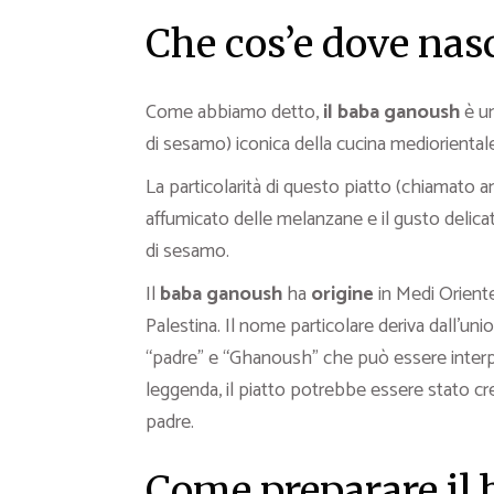
Che cos’e dove nas
Come abbiamo detto,
il baba ganoush
è un
di sesamo) iconica della cucina mediorientale
La particolarità di questo piatto (chiamato 
affumicato delle melanzane e il gusto delicat
di sesamo.
Il
baba ganoush
ha
origine
in Medi Oriente 
Palestina. Il nome particolare deriva dall’un
“padre” e “Ghanoush” che può essere interp
leggenda, il piatto potrebbe essere stato c
padre.
Come preparare il 