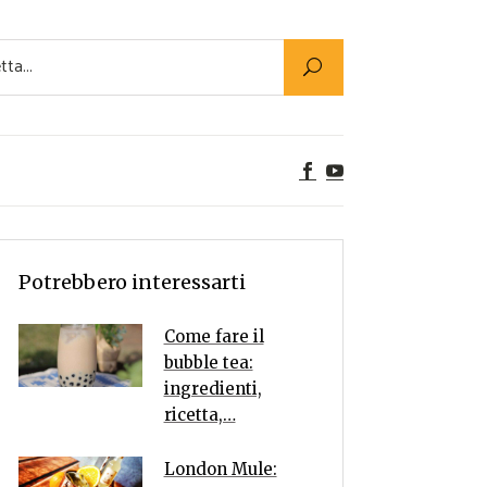
Utility
er Alimenti
ta a tavola
egetariane
tte Vegane
Rumors
Potrebbero interessarti
Come fare il
bubble tea:
ingredienti,
ricetta,…
London Mule: