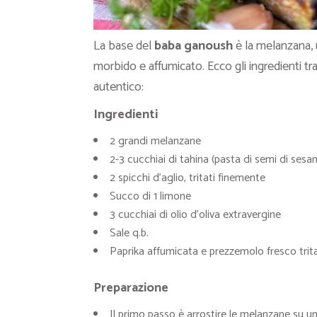
La base del
baba ganoush
è la melanzana, 
morbido e affumicato. Ecco gli ingredienti tra
autentico:
Ingredienti
2 grandi melanzane
2-3 cucchiai di tahina (pasta di semi di sesa
2 spicchi d’aglio, tritati finemente
Succo di 1 limone
3 cucchiai di olio d’oliva extravergine
Sale q.b.
Paprika affumicata e prezzemolo fresco trita
Preparazione
Il primo passo è arrostire le melanzane su una