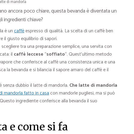
atte di mandorla
ano ancora poco chiare, questa bevanda è diventata un
li ingredienti chiave?
da è un
caffè
espresso di qualità. La scelta di un caffè ben
l giusto equilibrio di sapori.
 scegliere tra una preparazione semplice, una servita con
cata: il
caffè leccese
“
soffiato
“. Quest’ultimo metodo
vapore che conferisce al caffè una consistenza unica e una
a la bevanda e si bilancia il sapore amaro del caffè e il
è senza dubbio il latte di mandorla.
Che latte di mandorla
 di mandorla fatto in casa
con mandorle pugliesi, ma si può
Questo ingrediente conferisce alla bevanda il suo
ta e come si fa