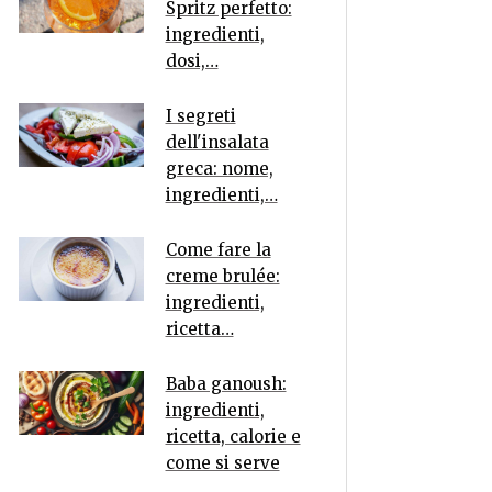
Spritz perfetto:
ingredienti,
dosi,…
I segreti
dell'insalata
greca: nome,
ingredienti,…
Come fare la
creme brulée:
ingredienti,
ricetta…
Baba ganoush:
ingredienti,
ricetta, calorie e
come si serve