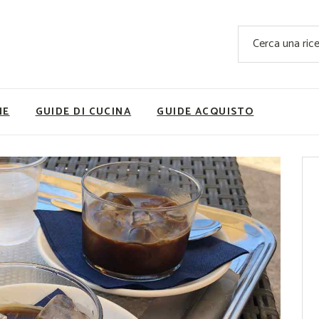
Ricette Facili e Veloci
Cerca
Ricette Primi Piatti
Sup
Ricette Antipasti
Nutrizionis
Ricette Dolci
Ricette V
NE
GUIDE DI CUCINA
GUIDE ACQUISTO
Ricette Carne
Rice
Ricette Secondi
Ricette Pizze e Rustici
Ricette Contorni
vola
Ricette Piatti unici
ne
Ricette Pesce
Video Ricette
Ricette per Ingrediente