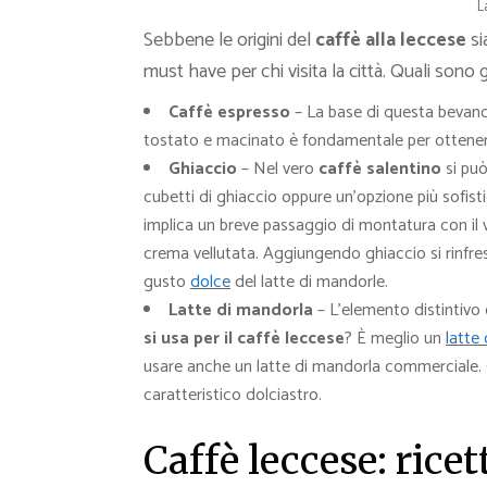
L
Sebbene le origini del
caffè alla leccese
si
must have per chi visita la città. Quali sono g
Caffè espresso
– La base di questa bevan
tostato e macinato è fondamentale per ottenere i
Ghiaccio
– Nel vero
caffè salentino
si può
cubetti di ghiaccio oppure un’opzione più sofisti
implica un breve passaggio di montatura con il 
crema vellutata. Aggiungendo ghiaccio si rinfresc
gusto
dolce
del latte di mandorle.
Latte di mandorla
– L’elemento distintivo 
si usa per il caffè leccese
? È meglio un
latte
usare anche un latte di mandorla commerciale. 
caratteristico dolciastro.
Caffè leccese: ricet