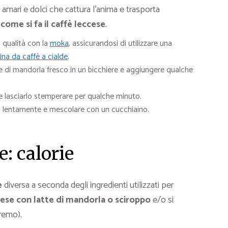
amari e dolci che cattura l’anima e trasporta
o
come si fa il caffè leccese
.
a qualità con la
moka
, assicurandosi di utilizzare una
na da caffè a cialde
.
e di mandorla fresco in un bicchiere e aggiungere qualche
a e lasciarlo stemperare per qualche minuto.
lto lentamente e mescolare con un cucchiaino.
e: calorie
e
diversa a seconda degli ingredienti utilizzati per
cese con latte di mandorla o sciroppo
e/o si
remo).