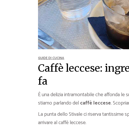
Ricette Contorni
Ricette Piatti unici
Ricette Pesce
Video Ricette
Ricette per Ingrediente
GUIDE DI CUCINA
Caffè leccese: ingre
fa
È una delizia intramontabile che affonda le sue
stiamo parlando del
caffè leccese
. Scopria
La punta dello Stivale ci riserva tantissime sp
arrivare al caffè leccese.