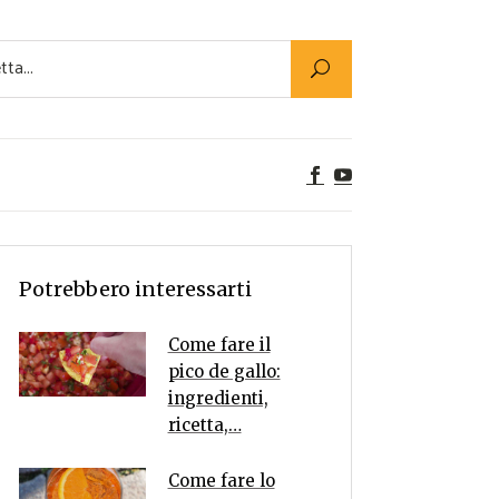
Utility
er Alimenti
ta a tavola
egetariane
tte Vegane
Rumors
Potrebbero interessarti
Come fare il
pico de gallo:
ingredienti,
ricetta,…
Come fare lo