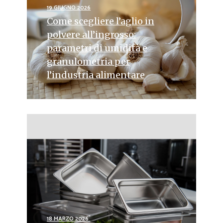
19 GIUGNO 2026
Come scegliere l’aglio in
polvere all’ingrosso:
parametri di umidità e
granulometria per
l’industria alimentare
18 MARZO 2026