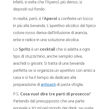
infatti, si evita che l’Aperol, più denso, si
depositi sul fondo.
In realtà, però, è l’
Aperol
a conferire un tocco
in più alla bevanda. L’aperitivo alcolico dal tipico
colore rosso deriva dall’infusione di arancia,
erbe e radice in una soluzione alcolica.
Lo
Spritz
è un
cocktail
che si adatta a ogni
tipo di stuzzichino, anche semplici olive,
arachidi o grissini. Si tratta di una bevanda
perfetta se si organizza un aperitivo con amici a
casa e si ha il tempo da dedicare alla
preparazione di
antipasti
di pasta sfoglia.
P.S.
Cosa vuol dire tre parti di prosecco
?
Partendo dal presupposto che una parte
equivale a 30 ml nel mondo dei drink, se usate