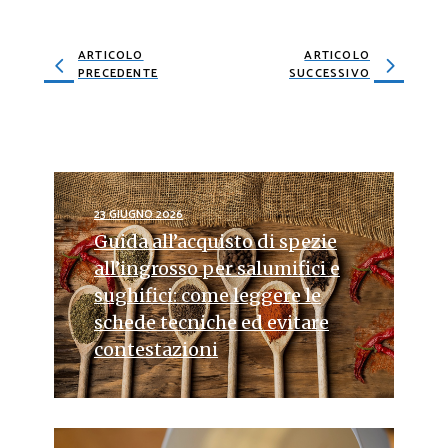
ARTICOLO
ARTICOLO
PRECEDENTE
SUCCESSIVO
23 GIUGNO 2026
Guida all’acquisto di spezie
all’ingrosso per salumifici e
sughifici: come leggere le
schede tecniche ed evitare
contestazioni