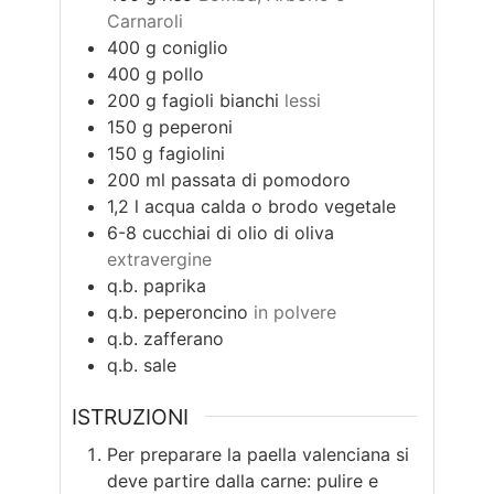
Carnaroli
400
g
coniglio
400
g
pollo
200
g
fagioli bianchi
lessi
150
g
peperoni
150
g
fagiolini
200
ml
passata di pomodoro
1,2
l
acqua calda o brodo vegetale
6-8
cucchiai di olio di oliva
extravergine
q.b.
paprika
q.b.
peperoncino
in polvere
q.b.
zafferano
q.b.
sale
ISTRUZIONI
Per preparare la paella valenciana si
deve partire dalla carne: pulire e