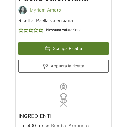
Myriam Amato
Ricetta: Paella valenciana
Nessuna valutazione
Stampa Ricetta
Appunta la ricetta
INGREDIENTI
400
g
riso
Bomba, Arborio o