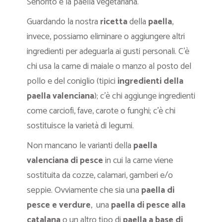
Señorito e la paella vegetariana.
Guardando la nostra
ricetta
della
paella
,
invece, possiamo eliminare o aggiungere altri
ingredienti per adeguarla ai gusti personali. C’è
chi usa la carne di maiale o manzo al posto del
pollo e del coniglio (tipici
ingredienti della
paella valenciana
); c’è chi aggiunge ingredienti
come carciofi, fave, carote o funghi; c’è chi
sostituisce la varietà di legumi.
Non mancano le varianti della
paella
valenciana di pesce
in cui la carne viene
sostituita da cozze, calamari, gamberi e/o
seppie. Ovviamente che sia una
paella di
pesce e verdure
, una
paella di pesce alla
catalana
o un altro tipo di
paella a base di