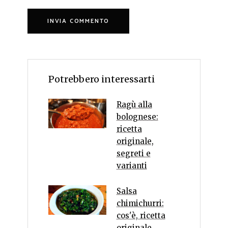
Potrebbero interessarti
Ragù alla
bolognese:
ricetta
originale,
segreti e
varianti
Salsa
chimichurri:
cos'è, ricetta
originale,…