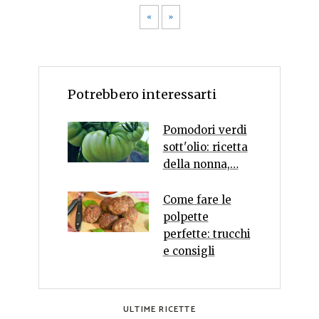
«
»
Potrebbero interessarti
Pomodori verdi
sott'olio: ricetta
della nonna,…
Come fare le
polpette
perfette: trucchi
e consigli
ULTIME RICETTE