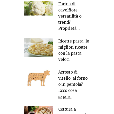
Farina di
cavolfiore:
versatilità o
trend?
Proprietà…
Ricette pasta: le
migliori ricette
con la pasta
veloci
Arrosto di
vitello: al forno
o in pentola?
Ecco cosa
sapere
Cottura a