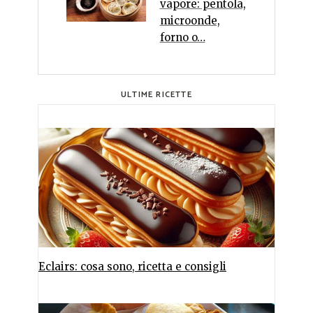
vapore: pentola,
microonde,
forno o…
ULTIME RICETTE
Eclairs: cosa sono, ricetta e consigli