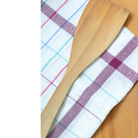
Ricette Contorni
Ricette Piatti unici
Ricette Pesce
Video Ricette
Ricette per Ingrediente