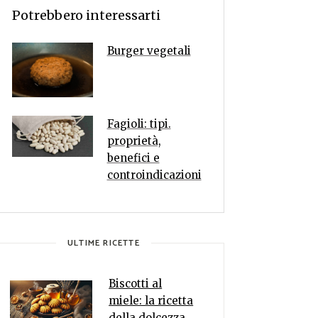
Potrebbero interessarti
Burger vegetali
Fagioli: tipi.
proprietà,
benefici e
controindicazioni
ULTIME RICETTE
Biscotti al
miele: la ricetta
della dolcezza