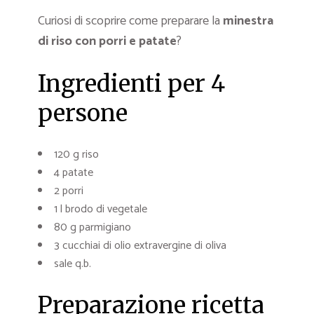
Curiosi di scoprire come preparare la
minestra
di riso con porri e patate
?
Ingredienti per 4
persone
120 g riso
4 patate
2 porri
1 l brodo di vegetale
80 g parmigiano
3 cucchiai di olio extravergine di oliva
sale q.b.
Preparazione ricetta