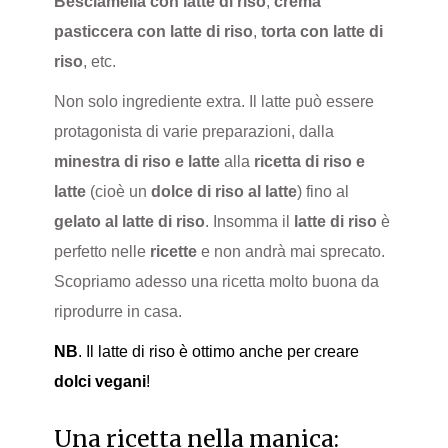
Besciamella con latte di riso
,
crema
pasticcera con latte di riso
,
torta con latte di
riso
, etc.
Non solo ingrediente extra. Il latte può essere
protagonista di varie preparazioni, dalla
minestra di riso e latte
alla
ricetta di riso e
latte
(cioè un
dolce di riso al latte
) fino al
gelato al latte di riso
.
Insomma il
latte di riso
è
perfetto nelle
ricette
e non andrà mai sprecato.
Scopriamo adesso una ricetta molto buona da
riprodurre in casa.
NB
. Il latte di riso è ottimo anche per creare
dolci vegani
!
Una ricetta nella manica: