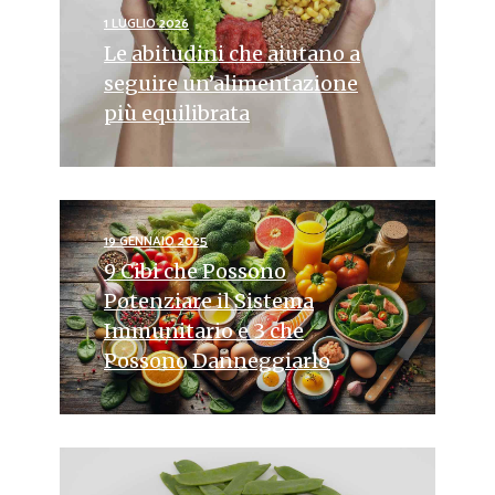
1 LUGLIO 2026
Le abitudini che aiutano a
seguire un’alimentazione
più equilibrata
19 GENNAIO 2025
9 Cibi che Possono
Potenziare il Sistema
Immunitario e 3 che
Possono Danneggiarlo