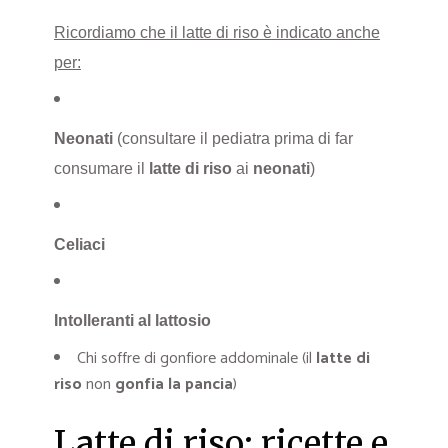
Ricordiamo che il latte di riso è indicato anche
per:
Neonati
(consultare il pediatra prima di far
consumare il
latte di riso
ai
neonati
)
Celiaci
Intolleranti al lattosio
Chi soffre di gonfiore addominale (il
latte di
riso
non
gonfia la pancia
)
Latte di riso: ricette e