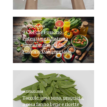
19 GENNAIO 2025
9 Cibi che Possono
Potenziare il Sistema
Immunitario e 3 che
Possono Danneggiarlo
26 LUGLIO 2024
Taccole: cosa sono, proprietà,
a cosa fanno bene e ricette