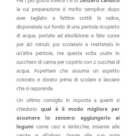
Per i più golosi invece c’è lo
zenzero candito
la cui preparazione è molto semplice: dopo
aver tagliato a fettine sottili la radice,
disponetela sul fondo di una pentola ricoperto
di acqua, portate ad ebollizione e fate cuore
per 40 minuti; poi scolatelo e mettetelo in
un’altra pentola, ma questa volta usate lo
zucchero di canna per coprirlo con 2 cucchiai di
acqua. Aspettare che assuma un aspetto
colorato e dorato prima di scolare e lasciare
che si rapprenda.
Un ultimo consiglio in risposta a quanti si
chiedono
qual è il modo migliore per
assumere lo zenzero
:
aggiungerlo ai
legumi
come ceci e lenticchie, insieme alle
carote e all’alloro. Grazie alle sue note