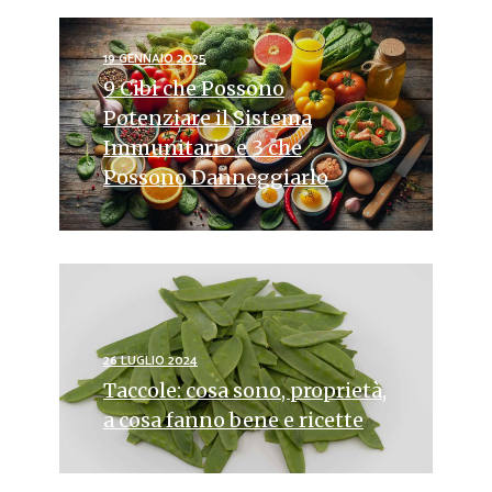
19 GENNAIO 2025
9 Cibi che Possono
Potenziare il Sistema
Immunitario e 3 che
Possono Danneggiarlo
26 LUGLIO 2024
Taccole: cosa sono, proprietà,
a cosa fanno bene e ricette