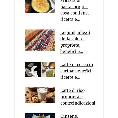
Frittata di
pasta: origini,
cosa contiene,
ricetta e…
Legumi, alleati
della salute:
proprietà,
benefici e…
Latte di cocco in
cucina: benefici,
ricette e…
Latte di riso,
proprietà e
controindicazioni
Ginseng,