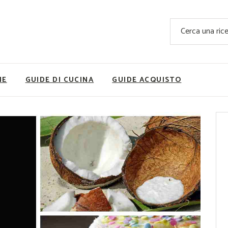
Ricette Facili e Veloci
Cerca
Ricette Primi Piatti
Sup
Ricette Antipasti
Nutrizionis
Ricette Dolci
Ricette V
NE
GUIDE DI CUCINA
GUIDE ACQUISTO
Ricette Carne
Rice
Ricette Secondi
Ricette Pizze e Rustici
Ricette Contorni
vola
Ricette Piatti unici
ne
Ricette Pesce
Video Ricette
Ricette per Ingrediente