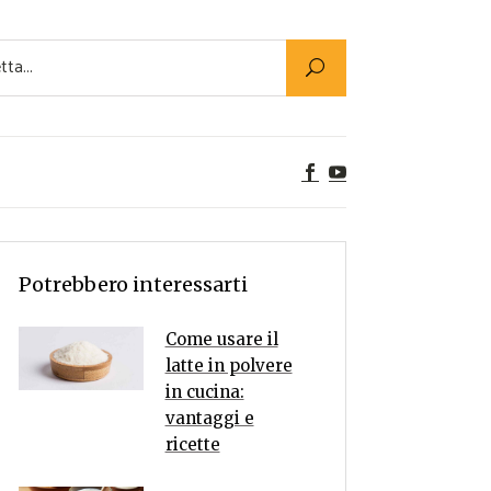
Utility
er Alimenti
ta a tavola
egetariane
tte Vegane
Rumors
Potrebbero interessarti
Come usare il
latte in polvere
in cucina:
vantaggi e
ricette