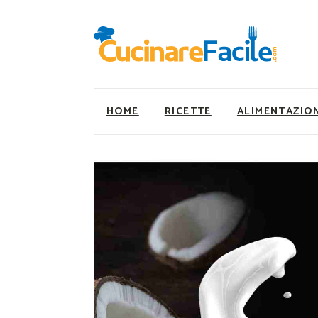
HOME
RICETTE
ALIMENTAZIO
Ricette Facili e Veloci
Utility
Ricette Primi Piatti
Super Alimenti
Ricette Antipasti
Nutrizionista a ta
Ricette Dolci
Ricette Vegetaria
Ricette Carne
Ricette Vegane
Ricette Secondi
Rumors
Ricette Pizze e Rustici