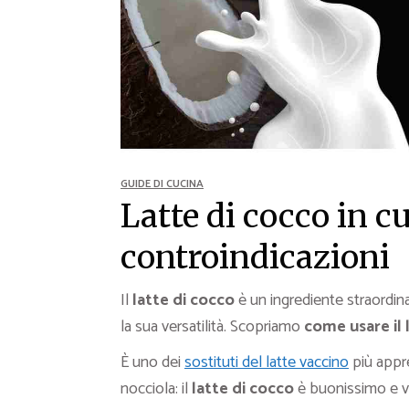
Ricette Contorni
Ricette Piatti unici
Ricette Pesce
Video Ricette
Ricette per Ingrediente
GUIDE DI CUCINA
Latte di cocco in cu
controindicazioni
Il
latte di cocco
è un ingrediente straordina
la sua versatilità. Scopriamo
come usare il 
È uno dei
sostituti del latte vaccino
più appre
nocciola: il
latte di cocco
è buonissimo e ve