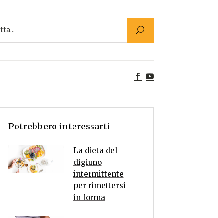
Utility
er Alimenti
ta a tavola
egetariane
tte Vegane
Rumors
Potrebbero interessarti
La dieta del
digiuno
intermittente
per rimettersi
in forma