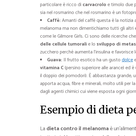
particolare è ricco di
carvacrolo
e timolo due po
sia nel rosmarino che nel rosmarino è un fotopr
Caffè:
Amanti del caffè questa è la notizia 
melanoma ma non dimentichiamo tutti gli altri eff
come le Gilmore Girls. Ci sono delle ricerche c
delle cellule tumorali
e lo
sviluppo di metas
zucchero perché aumenta l’insulina e favorisce l
Guava:
Il frutto esotico ha un gusto
dolce
e
vitamina C
(persino superiore alle arance) ed è
il doppio dei pomodori). È abbastanza grande, 
apporta acqua, fibre e minerali, molto utili per l
dagli agenti chimici cui viene esposta ogni gior
Esempio di dieta pe
La
dieta contro il melanoma
è un’alimen