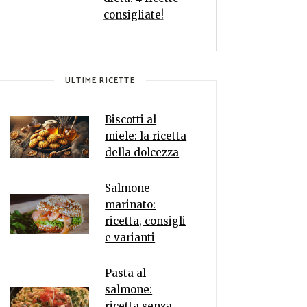
consigliate!
ULTIME RICETTE
Biscotti al
miele: la ricetta
della dolcezza
Salmone
marinato:
ricetta, consigli
e varianti
Pasta al
salmone:
ricetta senza