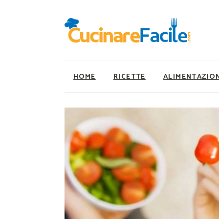
HOME
RICETTE
ALIMENTAZIO
Ricette Facili e Veloci
Utility
Ricette Primi Piatti
Super Alimenti
Ricette Antipasti
Nutrizionista a ta
Ricette Dolci
Ricette Vegetaria
Ricette Carne
Ricette Vegane
Ricette Secondi
Rumors
Ricette Pizze e Rustici