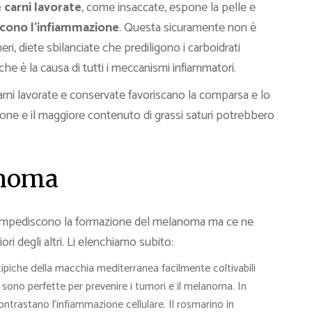
e carni lavorate
, come insaccate, espone la pelle e
scono l’infiammazione
. Questa sicuramente non è
ri, diete sbilanciate che prediligono i carboidrati
he è la causa di tutti i meccanismi infiammatori.
arni lavorate e conservate favoriscano la comparsa e lo
one e il maggiore contenuto di grassi saturi potrebbero
anoma
e impediscono la formazione del melanoma ma ce ne
i degli altri. Li elenchiamo subito:
tipiche della macchia mediterranea facilmente coltivabili
 sono perfette per prevenire i tumori e il melanoma. In
ontrastano l’infiammazione cellulare. Il rosmarino in