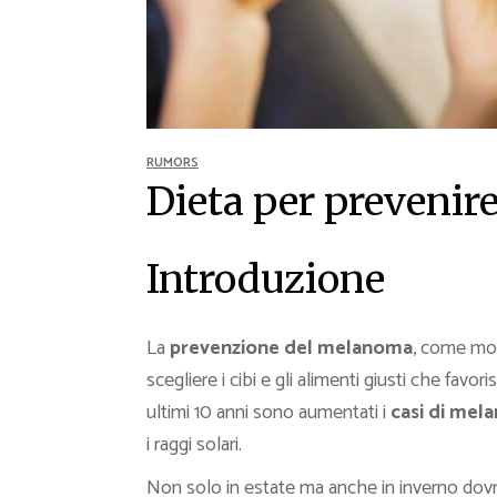
Ricette Contorni
Ricette Piatti unici
Ricette Pesce
Video Ricette
Ricette per Ingrediente
RUMORS
Dieta per prevenir
Introduzione
La
prevenzione del melanoma
, come mol
scegliere i cibi e gli alimenti giusti che fav
ultimi 10 anni sono aumentati i
casi di mel
i raggi solari.
Non solo in estate ma anche in inverno dov