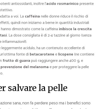
tenti antiossidanti, inoltre l’
acido rosmarinico
presente
otettivo.
adatta a voi. La
caffeina
nelle donne riduce il rischio di
etti, quindi non iniziamo a berne in quantità industriali
he hanno dimostrato come la caffeina
inibisce la crescita
tasi
. La dose consigliata è di 2-4 tazzine al giorno (senza
e infiammazioni!).
 leggermente acidulo, ha un contenuto eccellente di
 un’ottima fonte di
betacarotene
e
licopene
(ne contiene
un
frutto di guava
può raggiungere anche 400 g, e
a
prevenzione del melanoma
e per proteggere la pelle
no.
r salvare la pelle
tazione sana, non fa perdere peso ma i benefici sono