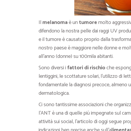
Il
melanoma
è un
tumore
molto aggressivo
difendono la nostra pelle dai raggi UV pro
e il tumore è causato proprio dalla trasform
nostro paese è maggiore nelle donne e molto 
all’anno (donne) su 100mila abitanti.
Sono diversi i
fattori di rischio
che espongo
lentiggini, le scottature solari, l’utilizzo di
fondamentale la diagnosi precoce, almeno una
dermatologica.
Ci sono tantissime associazioni che organiz
l’ANT è una di quelle più impegnate sul cam
attività sui social, l’articolo di oggi segue 
indicazioni ben precise anche sull’a
limenta