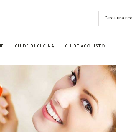
Ricette Facili e Veloci
Cerca
Ricette Primi Piatti
Sup
Ricette Antipasti
Nutrizionis
Ricette Dolci
Ricette V
NE
GUIDE DI CUCINA
GUIDE ACQUISTO
Ricette Carne
Rice
Ricette Secondi
Ricette Pizze e Rustici
Ricette Contorni
vola
Ricette Piatti unici
ne
Ricette Pesce
Video Ricette
Ricette per Ingrediente