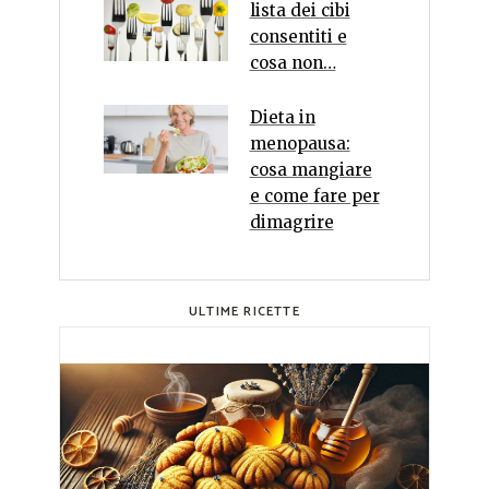
lista dei cibi
consentiti e
cosa non…
Dieta in
menopausa:
cosa mangiare
e come fare per
dimagrire
ULTIME RICETTE