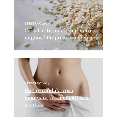
8 FEBBRAIO 2024
Cereali integrali: quali sono i
migliori? Proprietà e benefici
8 FEBBRAIO 2024
Dieta e candida: cosa
mangiare per combattere la
candida