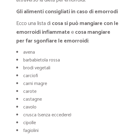
attraverso la dieta per emorroidi.
Gli alimenti consigliati in caso di emorrodi
Ecco una lista di
cosa si può mangiare con le
emorroidi infiammate
e
cosa mangiare
per far sgonfiare le emorroidi
:
avena
barbabietola rossa
brodi vegetali
carciofi
carni magre
carote
castagne
cavolo
crusca (senza eccedere)
cipolle
fagiolini