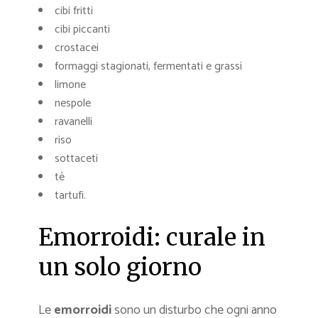
cibi fritti
cibi piccanti
crostacei
formaggi stagionati, fermentati e grassi
limone
nespole
ravanelli
riso
sottaceti
tè
tartufi.
Emorroidi: curale in
un solo giorno
Le
emorroidi
sono un disturbo che ogni anno