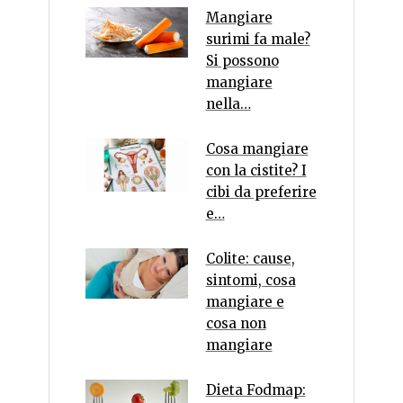
Mangiare
surimi fa male?
Si possono
mangiare
nella…
Cosa mangiare
con la cistite? I
cibi da preferire
e…
Colite: cause,
sintomi, cosa
mangiare e
cosa non
mangiare
Dieta Fodmap: