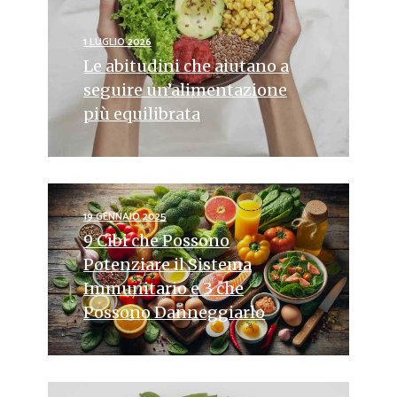
1 LUGLIO 2026
Le abitudini che aiutano a
seguire un’alimentazione
più equilibrata
19 GENNAIO 2025
9 Cibi che Possono
Potenziare il Sistema
Immunitario e 3 che
Possono Danneggiarlo