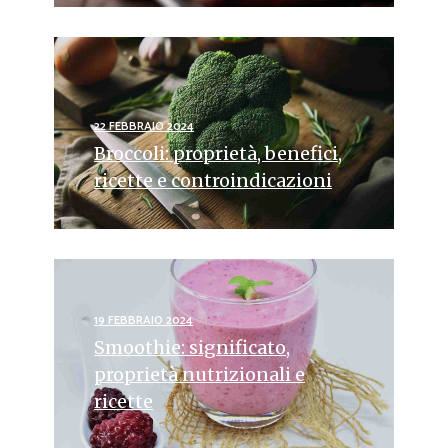
22 FEBBRAIO 2024
Broccoli: proprietà, benefici,
ricette e controindicazioni
19 FEBBRAIO 2024
Smoothie: significato,
proprietà nutrizionali e
ricette