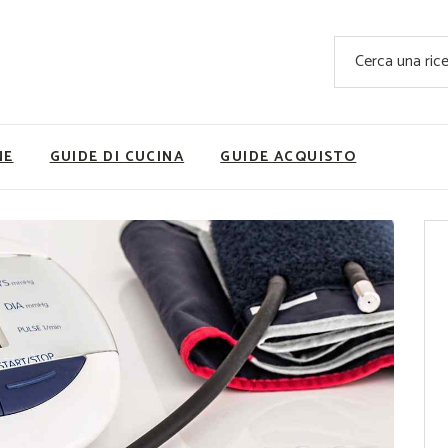
Ricette Facili e Veloci
Cerca
Ricette Primi Piatti
Sup
Ricette Antipasti
Nutrizionis
Ricette Dolci
Ricette V
NE
GUIDE DI CUCINA
GUIDE ACQUISTO
Ricette Carne
Rice
Ricette Secondi
Ricette Pizze e Rustici
Ricette Contorni
vola
Ricette Piatti unici
ne
Ricette Pesce
Video Ricette
Ricette per Ingrediente