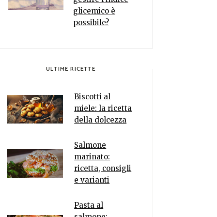
glicemico è
possibile?
ULTIME RICETTE
Biscotti al
miele: la ricetta
della dolcezza
Salmone
marinato:
ricetta, consigli
e varianti
Pasta al
salmone: