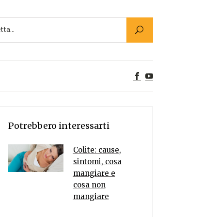
Utility
er Alimenti
ta a tavola
egetariane
tte Vegane
Rumors
Potrebbero interessarti
Colite: cause,
sintomi, cosa
mangiare e
cosa non
mangiare