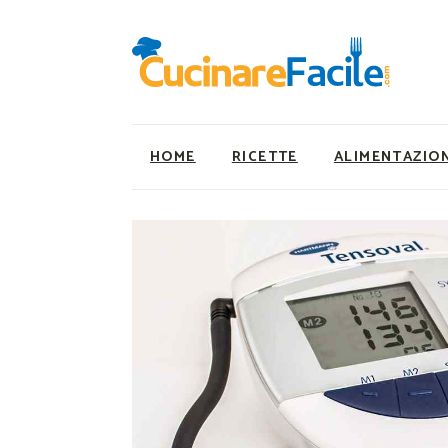
HOME
RICETTE
ALIMENTAZIO
Ricette Facili e Veloci
Utility
Ricette Primi Piatti
Super Alimenti
Ricette Antipasti
Nutrizionista a ta
Ricette Dolci
Ricette Vegetaria
Ricette Carne
Ricette Vegane
Ricette Secondi
Rumors
Ricette Pizze e Rustici