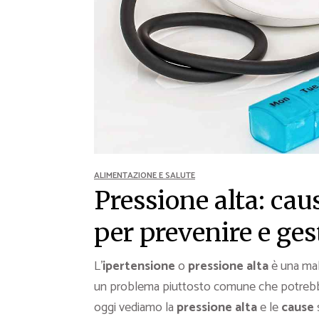
Ricette Contorni
Ricette Piatti unici
Ricette Pesce
Video Ricette
Ricette per Ingrediente
ALIMENTAZIONE E SALUTE
Pressione alta: cau
per prevenire e ges
L’
ipertensione
o
pressione alta
è una mala
un problema piuttosto comune che potrebbe 
oggi vediamo la
pressione alta
e le
cause