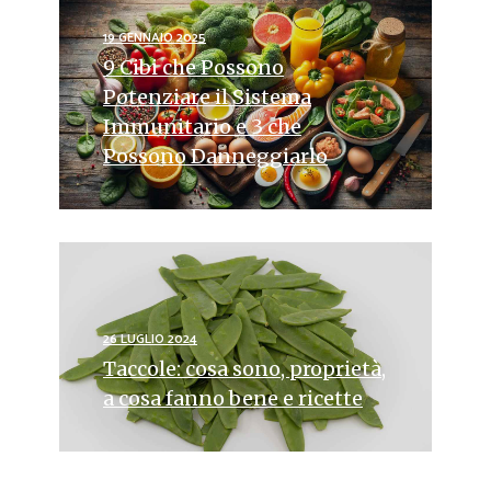
19 GENNAIO 2025
9 Cibi che Possono
Potenziare il Sistema
Immunitario e 3 che
Possono Danneggiarlo
26 LUGLIO 2024
Taccole: cosa sono, proprietà,
a cosa fanno bene e ricette