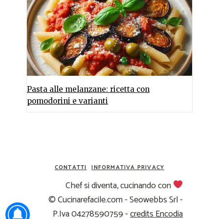
Pasta alle melanzane: ricetta con
pomodorini e varianti
CONTATTI
INFORMATIVA PRIVACY
Chef si diventa, cucinando con
© Cucinarefacile.com - Seowebbs Srl -
P.Iva 04278590759 -
credits Encodia