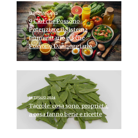
19 GENNAIO 2025
9 Cibi che Possono
Potenziare il Sistema
Immunitario e 3 che
Possono Danneggiarlo
26 LUGLIO 2024
Taccole: cosa sono, proprietà,
a cosa fanno bene e ricette