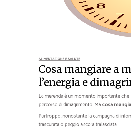
Ricette Contorni
Ricette Piatti unici
Ricette Pesce
Video Ricette
Ricette per Ingrediente
ALIMENTAZIONE E SALUTE
Cosa mangiare a m
l’energia e dimagri
La merenda è un momento importante che può 
percorso di dimagrimento. Ma
cosa mangia
Purtroppo, nonostante la campagna di inform
trascurata o peggio ancora tralasciata.