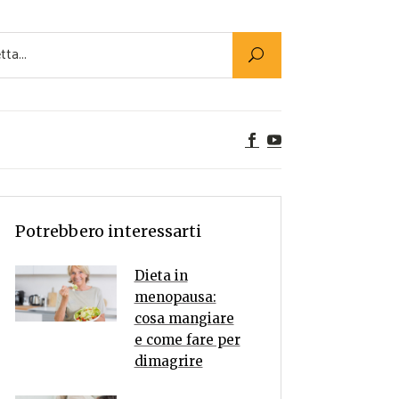
Utility
er Alimenti
ta a tavola
egetariane
tte Vegane
Rumors
Potrebbero interessarti
Dieta in
menopausa:
cosa mangiare
e come fare per
dimagrire