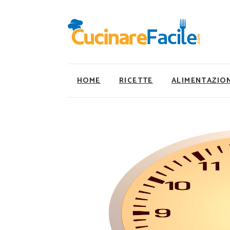
HOME
RICETTE
ALIMENTAZIO
Ricette Facili e Veloci
Utility
Ricette Primi Piatti
Super Alimenti
Ricette Antipasti
Nutrizionista a ta
Ricette Dolci
Ricette Vegetaria
Ricette Carne
Ricette Vegane
Ricette Secondi
Rumors
Ricette Pizze e Rustici