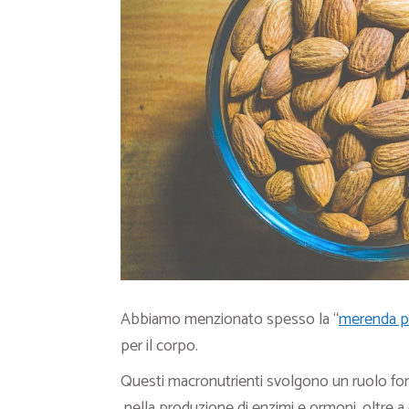
Abbiamo menzionato spesso la “
merenda p
per il corpo.
Questi macronutrienti svolgono un ruolo fon
nella produzione di enzimi e ormoni, oltre a e