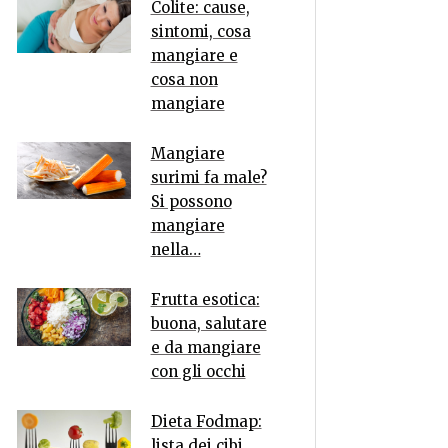
Colite: cause,
sintomi, cosa
mangiare e
cosa non
mangiare
Mangiare
surimi fa male?
Si possono
mangiare
nella…
Frutta esotica:
buona, salutare
e da mangiare
con gli occhi
Dieta Fodmap:
lista dei cibi