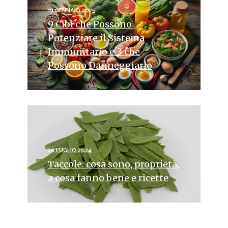
19 GENNAIO 2025
9 Cibi che Possono
Potenziare il Sistema
Immunitario e 3 che
Possono Danneggiarlo
26 LUGLIO 2024
Taccole: cosa sono, proprietà,
a cosa fanno bene e ricette