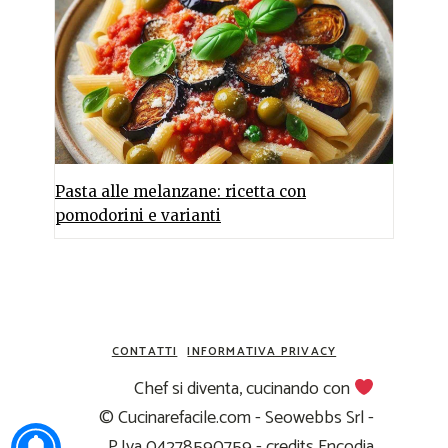
Pasta alle melanzane: ricetta con
pomodorini e varianti
CONTATTI
INFORMATIVA PRIVACY
Chef si diventa, cucinando con
© Cucinarefacile.com - Seowebbs Srl -
P.Iva 04278590759 -
credits Encodia