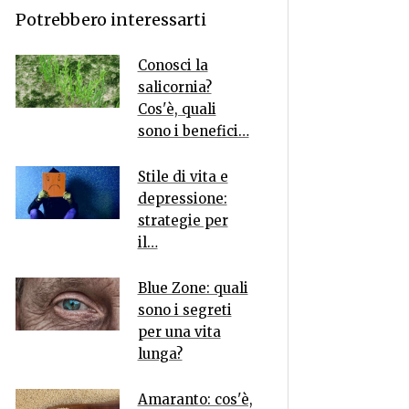
Potrebbero interessarti
Conosci la
salicornia?
Cos'è, quali
sono i benefici…
Stile di vita e
depressione:
strategie per
il…
Blue Zone: quali
sono i segreti
per una vita
lunga?
Amaranto: cos'è,