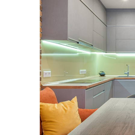
Ricette Contorni
Ricette Piatti unici
Ricette Pesce
Video Ricette
Ricette per Ingrediente