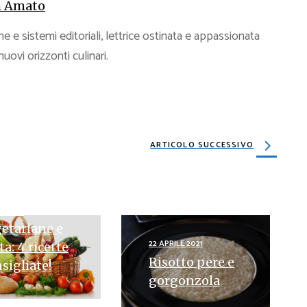
 Amato
e e sistemi editoriali, lettrice ostinata e appassionata
 nuovi orizzonti culinari.
ARTICOLO SUCCESSIVO
ILE 2024
ette
etariane e
22 APRILE 2021
ta: 4 ricette
Risotto pere e
sigliate!
gorgonzola