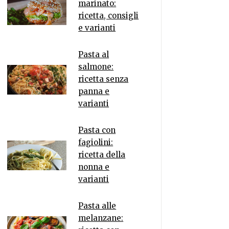
marinato:
ricetta, consigli
e varianti
Pasta al
salmone:
ricetta senza
panna e
varianti
Pasta con
fagiolini:
ricetta della
nonna e
varianti
Pasta alle
melanzane: