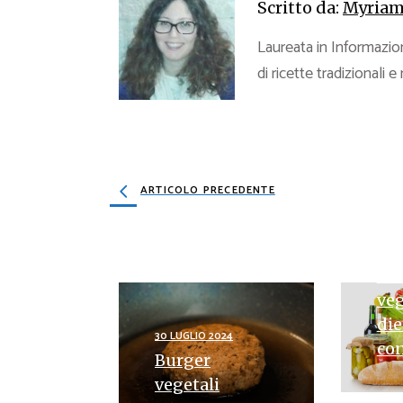
Scritto da:
Myriam
Laureata in Informazion
di ricette tradizionali e
ARTICOLO PRECEDENTE
3 APR
Ric
veg
die
30 LUGLIO 2024
con
Burger
vegetali