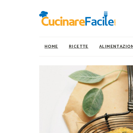
HOME
RICETTE
ALIMENTAZIO
Ricette Facili e Veloci
Utility
Ricette Primi Piatti
Super Alimenti
Ricette Antipasti
Nutrizionista a ta
Ricette Dolci
Ricette Vegetaria
Ricette Carne
Ricette Vegane
Ricette Secondi
Rumors
Ricette Pizze e Rustici