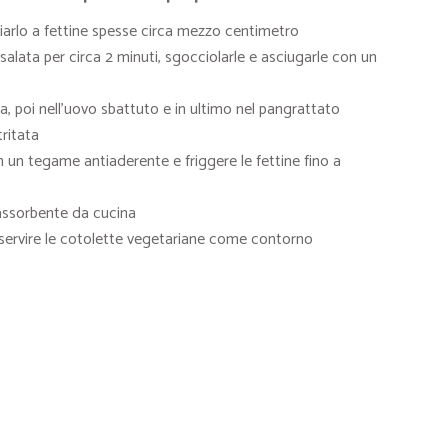
liarlo a fettine spesse circa mezzo centimetro
salata per circa 2 minuti, sgocciolarle e asciugarle con un
na, poi nell’uovo sbattuto e in ultimo nel pangrattato
ritata
in un tegame antiaderente e friggere le fettine fino a
 assorbente da cucina
e servire le cotolette vegetariane come contorno