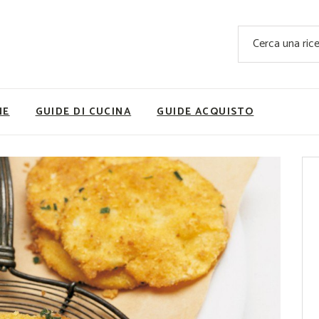
Ricette Facili e Veloci
Cerca
Ricette Primi Piatti
Sup
Ricette Antipasti
Nutrizionis
Ricette Dolci
Ricette V
NE
GUIDE DI CUCINA
GUIDE ACQUISTO
Ricette Carne
Rice
Ricette Secondi
Ricette Pizze e Rustici
Ricette Contorni
vola
Ricette Piatti unici
ne
Ricette Pesce
Video Ricette
Ricette per Ingrediente