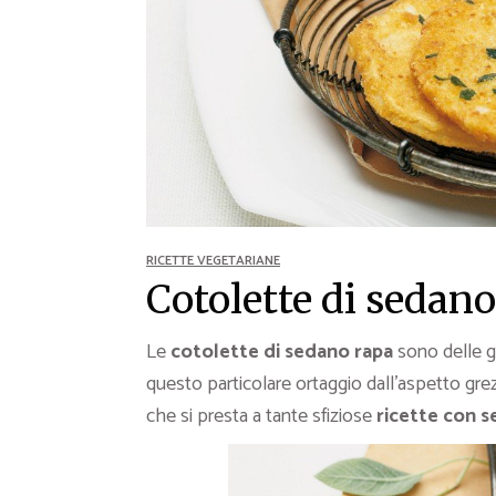
Ricette Contorni
Ricette Piatti unici
Ricette Pesce
Video Ricette
Ricette per Ingrediente
RICETTE VEGETARIANE
Cotolette di sedano
Le
cotolette di sedano rapa
sono delle 
questo particolare ortaggio dall’aspetto g
che si presta a tante sfiziose
ricette con 