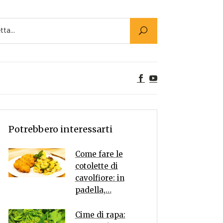
Utility
er Alimenti
ta a tavola
egetariane
tte Vegane
Rumors
Potrebbero interessarti
Come fare le
cotolette di
cavolfiore: in
padella,…
Cime di rapa: