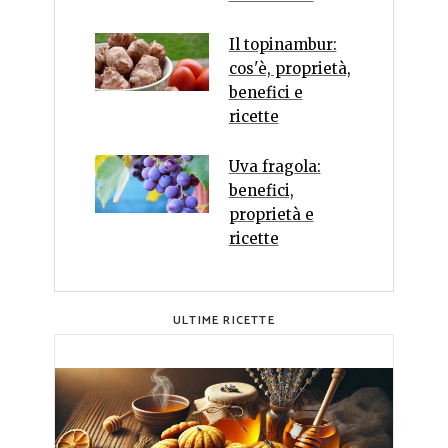
Il topinambur:
cos'è, proprietà,
benefici e
ricette
Uva fragola:
benefici,
proprietà e
ricette
ULTIME RICETTE