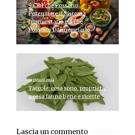
9 Cibi che Possono
Potenziare il Sistema
Immunitario e 3 che
Possono Danneggiarlo
26 LUGLIO 2024
Taccole: cosa sono, proprietà,
a cosa fanno bene e ricette
Lascia un commento