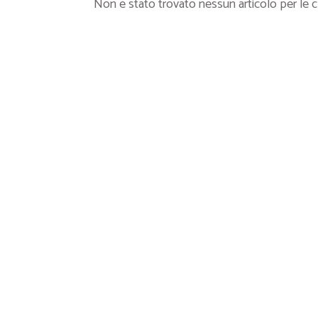
Non è stato trovato nessun articolo per le chi
Ricette Contorni
Ricette Piatti unici
Ricette Pesce
Video Ricette
Ricette per Ingrediente