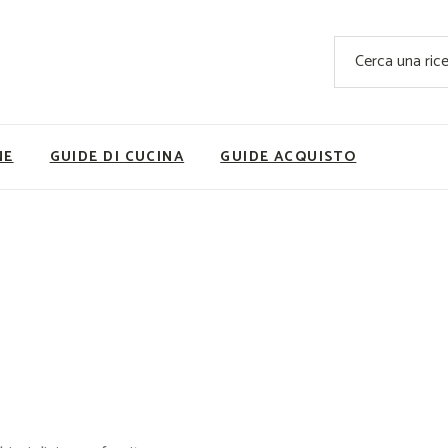
Ricette Facili e Veloci
Cerca
Ricette Primi Piatti
Sup
Ricette Antipasti
Nutrizionis
Ricette Dolci
Ricette V
NE
GUIDE DI CUCINA
GUIDE ACQUISTO
Ricette Carne
Rice
Ricette Secondi
Ricette Pizze e Rustici
Ricette Contorni
vola
Ricette Piatti unici
ne
Ricette Pesce
Video Ricette
Ricette per Ingrediente