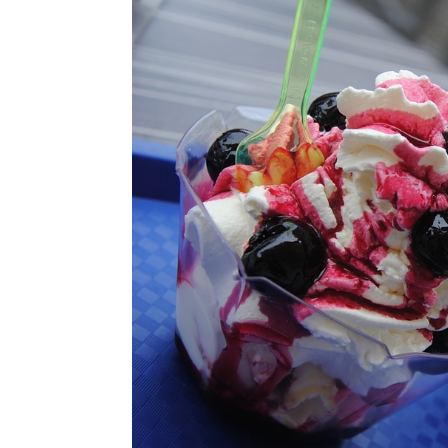
Ricette Contorni
Ricette Piatti unici
Ricette Pesce
Video Ricette
Ricette per Ingrediente