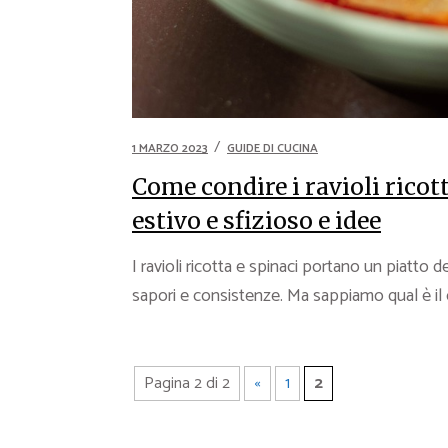
1 MARZO 2023
GUIDE DI CUCINA
Come condire i ravioli ricot
estivo e sfizioso e idee
I ravioli ricotta e spinaci portano un piatto 
sapori e consistenze. Ma sappiamo qual è il c
Pagina 2 di 2
«
1
2