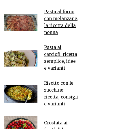
Pasta al forno
con melanzane,
la ricetta della
nonna
Pasta ai
carciofi: ricetta
semplice, idee
e varianti
Risotto con le
zucchine:
ricetta, consigli
e varianti
Crostata ai