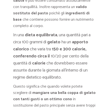
salute
e può essere consumato assolutamente
con tranquillità
.
Inoltre rappresenta un
valido
sostituto del pasto
poichè gli
ingredienti di
base
che contiene possono fornire un nutrimento
completo al corpo.
In una
dieta equilibrata
, una quantità pari a
circa 100 grammi di
gelato
ha un
apporto
calorico
che varia tra
150 e 300 calorie,
conferendo circa il
10/20 per cento della
quantità di
calorie
che dovrebbero essere
assunte durante la giornata all’interno di un
regime dietetico equilibrato.
Questo significa che quando volete potete
scegliere di
mangiare una bella coppa di gelato
con tanti gusti o un ottimo cono
in
sostituzione del pasto principale senza avere troppi