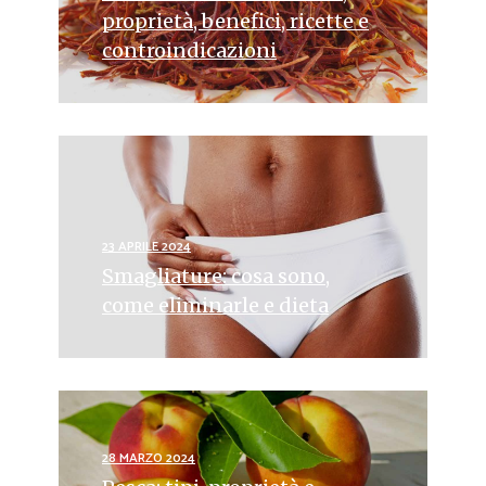
proprietà, benefici, ricette e
controindicazioni
23 APRILE 2024
Smagliature: cosa sono,
come eliminarle e dieta
28 MARZO 2024