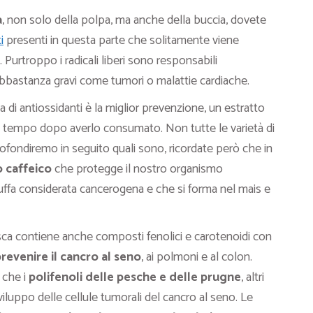
a
, non solo della polpa, ma anche della buccia, dovete
i
presenti in questa parte che solitamente viene
i. Purtroppo i radicali liberi sono responsabili
abbastanza gravi come tumori o malattie cardiache.
a di antiossidanti è la miglior prevenzione, un estratto
tempo dopo averlo consumato. Non tutte le varietà di
fondiremo in seguito quali sono, ricordate però che in
 caffeico
che protegge il nostro organismo
uffa considerata cancerogena e che si forma nel mais e
esca contiene anche composti fenolici e carotenoidi con
revenire il cancro al seno
, ai polmoni e al colon.
 che i
polifenoli delle pesche e delle prugne
, altri
sviluppo delle cellule tumorali del cancro al seno. Le