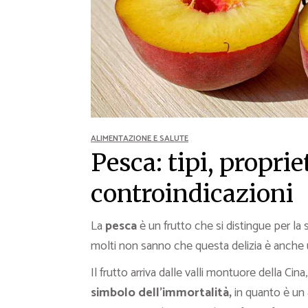
Ricette Contorni
Ricette Piatti unici
Ricette Pesce
Video Ricette
Ricette per Ingrediente
ALIMENTAZIONE E SALUTE
Pesca: tipi, propriet
controindicazioni
La
pesca
è un frutto che si distingue per la s
molti non sanno che questa delizia è anche 
Il frutto arriva dalle valli montuore della Ci
simbolo dell’immortalità,
in quanto è un 