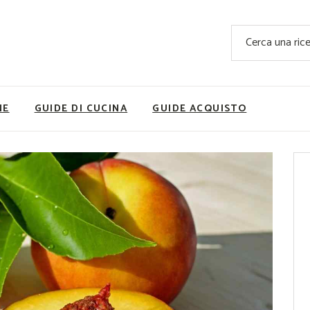
Ricette Facili e Veloci
Cerca
Ricette Primi Piatti
Sup
Ricette Antipasti
Nutrizionis
Ricette Dolci
Ricette V
NE
GUIDE DI CUCINA
GUIDE ACQUISTO
Ricette Carne
Rice
Ricette Secondi
Ricette Pizze e Rustici
Ricette Contorni
vola
Ricette Piatti unici
ne
Ricette Pesce
Video Ricette
Ricette per Ingrediente