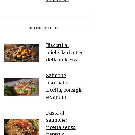
ULTIME RICETTE
Biscotti al
miele: la ricetta
della dolcezza
Salmone
marinato:
ricetta, consigli
e varianti
Pasta al
salmone:
ricetta senza
panna e