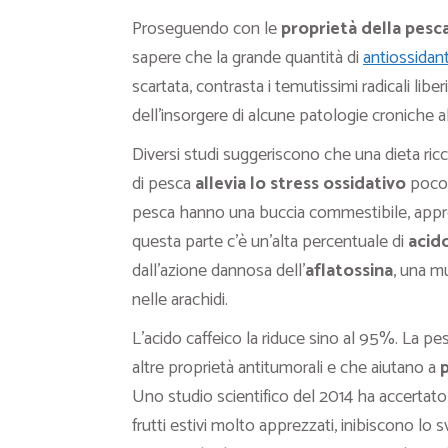
Proseguendo con le
proprietà della pesc
sapere che la grande quantità di
antiossidant
scartata, contrasta i temutissimi radicali liber
dell’insorgere di alcune patologie croniche 
Diversi studi suggeriscono che una dieta ricc
di pesca
allevia lo stress ossidativo
poco 
pesca hanno una buccia commestibile, appro
questa parte c’è un’alta percentuale di
acido
dall’azione dannosa dell’
aflatossina
, una m
nelle arachidi.
L’acido caffeico la riduce sino al 95%. La p
altre proprietà antitumorali e che aiutano a
p
Uno studio scientifico del 2014 ha accertato
frutti estivi molto apprezzati, inibiscono lo 