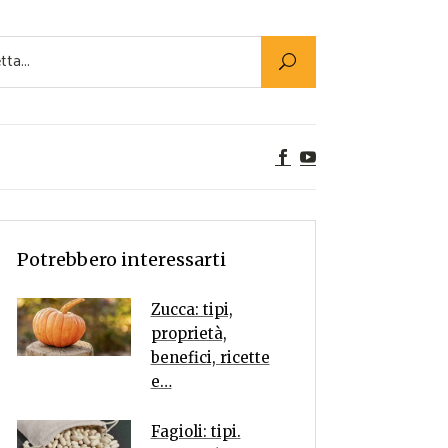
Utility
er Alimenti
ta a tavola
egetariane
tte Vegane
Rumors
Potrebbero interessarti
Zucca: tipi,
proprietà,
benefici, ricette
e…
Fagioli: tipi.