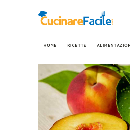
HOME
RICETTE
ALIMENTAZIO
Ricette Facili e Veloci
Utility
Ricette Primi Piatti
Super Alimenti
Ricette Antipasti
Nutrizionista a ta
Ricette Dolci
Ricette Vegetaria
Ricette Carne
Ricette Vegane
Ricette Secondi
Rumors
Ricette Pizze e Rustici