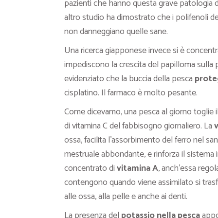
pazienti che hanno questa grave patologia
altro studio ha dimostrato che i polifenoli d
non danneggiano quelle sane.
Una ricerca giapponese invece si è concentra
impediscono la crescita del papilloma sulla 
evidenziato che la buccia della pesca
prote
cisplatino. Il farmaco è molto pesante.
Come dicevamo, una pesca al giorno toglie il
di vitamina C del fabbisogno giornaliero. La
ossa, facilita l’assorbimento del ferro nel s
mestruale abbondante, e rinforza il sistema 
concentrato di
vitamina A
, anch’essa regol
contengono quando viene assimilato si tras
alle ossa, alla pelle e anche ai denti.
La presenza del
potassio nella pesca
appor