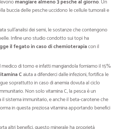
 devono
mangiare almeno 3 pesche al giorno
. Un
ella buccia delle pesche uccidono le cellule tumorali e
ta sull’analisi dei semi, le sostanze che contengono
pelle. Infine uno studio condotto sui topi ha
gge il fegato in caso di chemioterapia
con il
 medico di torno e infatti mangiandola forniamo il 15%
vitamina C
aiuta a difenderci dalle infezioni, fortifica le
angue soprattutto in caso di anemia dovuta al ciclo
immunitario. Non solo vitamina C, la pesca è un
a il sistema immunitario, e anche il beta-carotene che
forma in questa preziosa vitamina apportando benefici
ta altri benefici, questo minerale ha proprietà