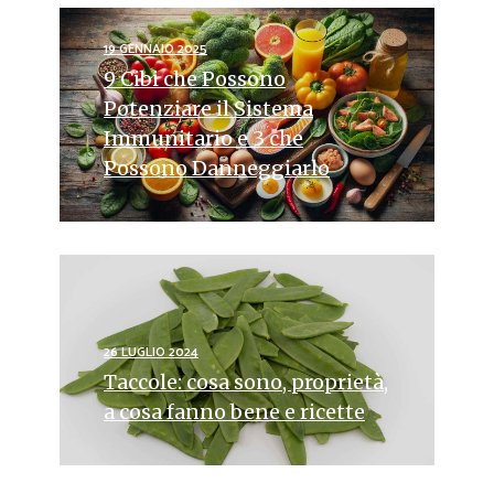
19 GENNAIO 2025
9 Cibi che Possono
Potenziare il Sistema
Immunitario e 3 che
Possono Danneggiarlo
26 LUGLIO 2024
Taccole: cosa sono, proprietà,
a cosa fanno bene e ricette