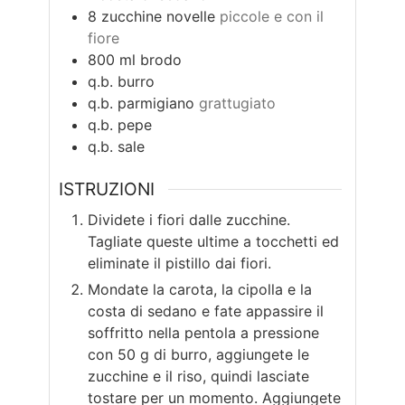
8
zucchine novelle
piccole e con il
fiore
800
ml
brodo
q.b.
burro
q.b.
parmigiano
grattugiato
q.b.
pepe
q.b.
sale
ISTRUZIONI
Dividete i fiori dalle zucchine.
Tagliate queste ultime a tocchetti ed
eliminate il pistillo dai fiori.
Mondate la carota, la cipolla e la
costa di sedano e fate appassire il
soffritto nella pentola a pressione
con 50 g di burro, aggiungete le
zucchine e il riso, quindi lasciate
tostare per un momento. Aggiungete