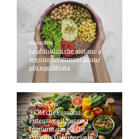
1 LUGLIO 2026
Le abitudini che aiutano a
seguire un’alimentazione
più equilibrata
19 GENNAIO 2025
9 Cibi che Possono
Potenziare il Sistema
Immunitario e 3 che
Possono Danneggiarlo