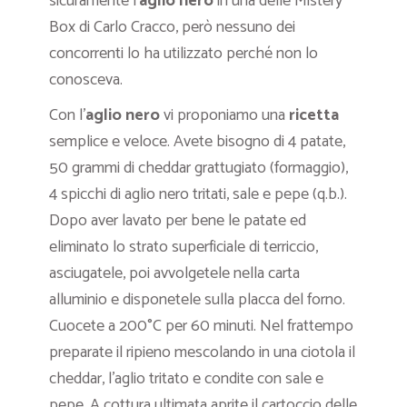
sicuramente l’
aglio nero
in una delle Mistery
Box di Carlo Cracco, però nessuno dei
concorrenti lo ha utilizzato perché non lo
conosceva.
Con l’
aglio nero
vi proponiamo una
ricetta
semplice e veloce. Avete bisogno di 4 patate,
50 grammi di cheddar grattugiato (formaggio),
4 spicchi di aglio nero tritati, sale e pepe (q.b.).
Dopo aver lavato per bene le patate ed
eliminato lo strato superficiale di terriccio,
asciugatele, poi avvolgetele nella carta
alluminio e disponetele sulla placca del forno.
Cuocete a 200°C per 60 minuti. Nel frattempo
preparate il ripieno mescolando in una ciotola il
cheddar, l’aglio tritato e condite con sale e
pepe. A cottura ultimata aprite il cartoccio delle