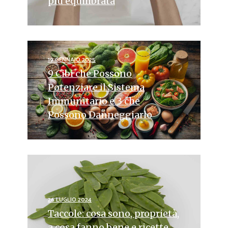
più equilibrata
19 GENNAIO 2025
9 Cibi che Possono
Potenziare il Sistema
Immunitario e 3 che
Possono Danneggiarlo
26 LUGLIO 2024
Taccole: cosa sono, proprietà,
a cosa fanno bene e ricette