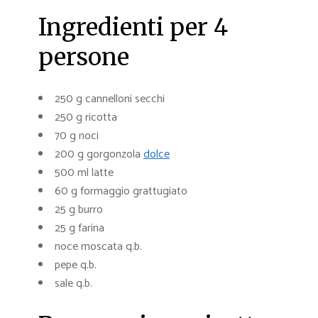
Ingredienti per 4
persone
250 g cannelloni secchi
250 g ricotta
70 g noci
200 g gorgonzola
dolce
500 ml latte
60 g formaggio grattugiato
25 g burro
25 g farina
noce moscata q.b.
pepe q.b.
sale q.b.