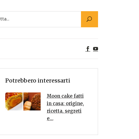
Utility
er Alimenti
ta a tavola
egetariane
tte Vegane
Rumors
Potrebbero interessarti
Moon cake fatti
in casa: origine,
ricetta, segreti
e…