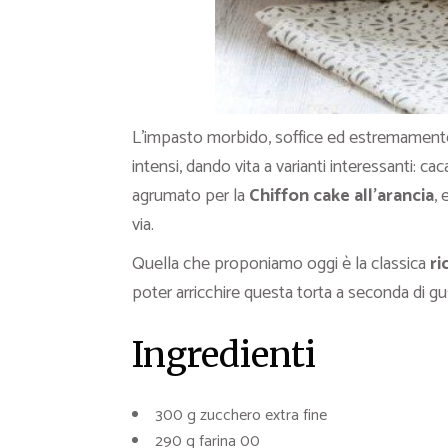
L’impasto morbido, soffice ed estremamente 
intensi, dando vita a varianti interessanti: ca
agrumato per la
Chiffon cake
all’arancia
,
via.
Quella che proponiamo oggi è la classica
ri
poter arricchire questa torta a seconda di gus
Ingredienti
300 g zucchero extra fine
290 g farina 00