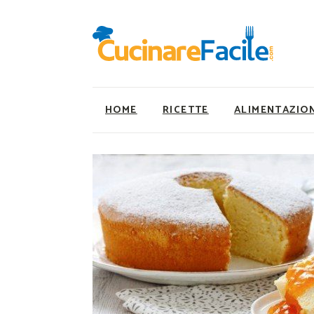
HOME
RICETTE
ALIMENTAZIO
Ricette Facili e Veloci
Utility
Ricette Primi Piatti
Super Alimenti
Ricette Antipasti
Nutrizionista a ta
Ricette Dolci
Ricette Vegetaria
Ricette Carne
Ricette Vegane
Ricette Secondi
Rumors
Ricette Pizze e Rustici