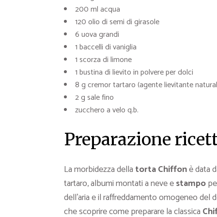
200 ml acqua
120 olio di semi di girasole
6 uova grandi
1 baccelli di vaniglia
1 scorza di limone
1 bustina di lievito in polvere per dolci
8 g cremor tartaro (agente lievitante natural
2 g sale fino
zucchero a velo q.b.
Preparazione ricet
La morbidezza della
torta
Chiffon
è data d
tartaro, albumi montati a neve e
stampo
pe
dell’aria e il raffreddamento omogeneo del 
che scoprire come preparare la classica
Chi