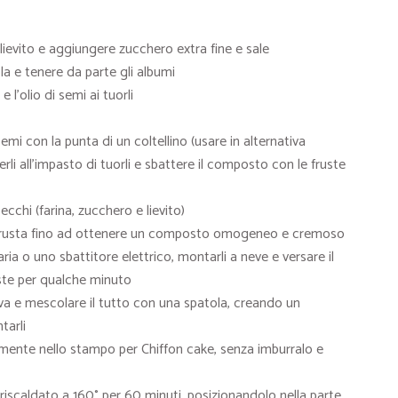
 lievito e aggiungere zucchero extra fine e sale
ola e tenere da parte gli albumi
l’olio di semi ai tuorli
semi con la punta di un coltellino (usare in alternativa
gerli all’impasto di tuorli e sbattere il composto con le fruste
cchi (farina, zucchero e lievito)
 frusta fino ad ottenere un composto omogeneo e cremoso
aria o uno sbattitore elettrico, montarli a neve e versare il
uste per qualche minuto
va e mescolare il tutto con una spatola, creando un
tarli
mente nello stampo per Chiffon cake, senza imburralo e
eriscaldato a 160° per 60 minuti, posizionandolo nella parte