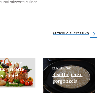
 nuovi orizzonti culinari.
ARTICOLO SUCCESSIVO
ILE 2024
ette
etariane e
22 APRILE 2021
ta: 4 ricette
Risotto pere e
sigliate!
gorgonzola