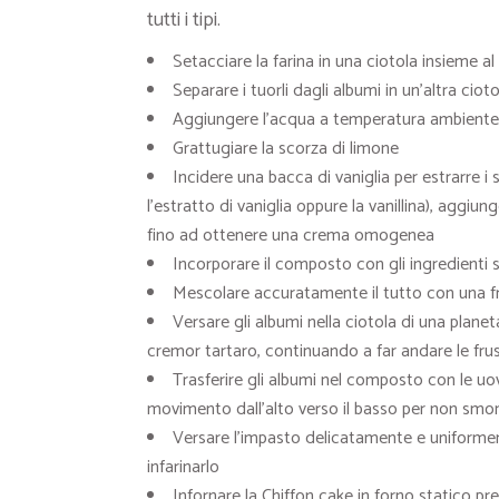
tutti i tipi.
Setacciare la farina in una ciotola insieme al
Separare i tuorli dagli albumi in un’altra ciot
Aggiungere l’acqua a temperatura ambiente e 
Grattugiare la scorza di limone
Incidere una bacca di vaniglia per estrarre i 
l’estratto di vaniglia oppure la vanillina), aggiun
fino ad ottenere una crema omogenea
Incorporare il composto con gli ingredienti se
Mescolare accuratamente il tutto con una
Versare gli albumi nella ciotola di una planet
cremor tartaro, continuando a far andare le fr
Trasferire gli albumi nel composto con le uo
movimento dall’alto verso il basso per non smon
Versare l’impasto delicatamente e uniforme
infarinarlo
Infornare la Chiffon cake in forno statico pr