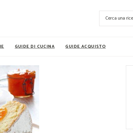
Ricette Facili e Veloci
Cerca
Ricette Primi Piatti
Sup
Ricette Antipasti
Nutrizionis
Ricette Dolci
Ricette V
NE
GUIDE DI CUCINA
GUIDE ACQUISTO
Ricette Carne
Rice
Ricette Secondi
Ricette Pizze e Rustici
Ricette Contorni
vola
Ricette Piatti unici
ne
Ricette Pesce
Video Ricette
Ricette per Ingrediente