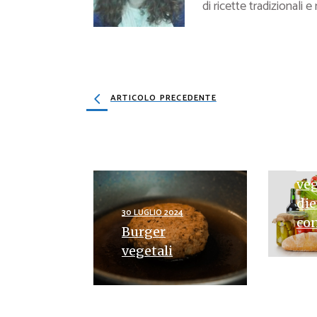
di ricette tradizionali e
ARTICOLO PRECEDENTE
3 APR
Ric
veg
die
30 LUGLIO 2024
con
Burger
vegetali