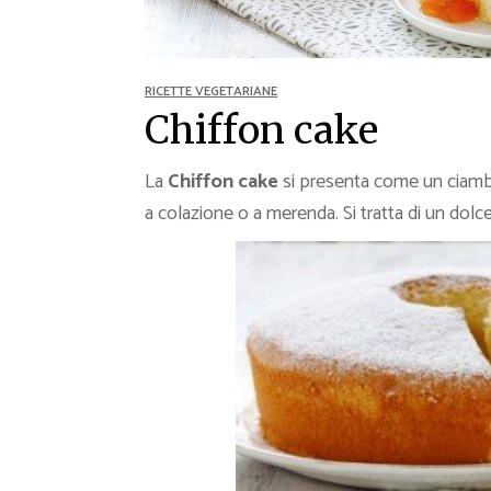
Ricette Contorni
Ricette Piatti unici
Ricette Pesce
RICETTE VEGETARIANE
Video Ricette
Chiffon cake
Ricette per Ingrediente
La
Chiffon cake
si presenta come un ciambe
a colazione o a merenda. Si tratta di un dolce 