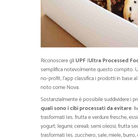
Riconoscere gli
UPF
(
Ultra Processed Fo
semplifica notevolmente questo compito. Uti
no-profit, l’app classifica i prodotti in base a
noto come Nova.
Sostanzialmente è possibile suddividere i pro
quali sono i cibi processati da evitare
: l
trasformati (es. frutta e verdure fresche, ess
yogurt; legumi; cereali; semi oleosi; frutta se
trasformati (es. zucchero, sale, miele, burro, o