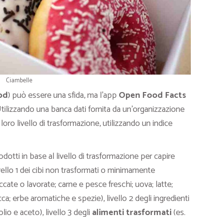
Ciambelle
od
) può essere una sfida, ma l’app
Open Food Facts
lizzando una banca dati fornita da un’organizzazione
l loro livello di trasformazione, utilizzando un indice
dotti in base al livello di trasformazione per capire
ivello 1 dei cibi non trasformati o minimamente
iccate o lavorate; carne e pesce freschi; uova; latte;
cca; erbe aromatiche e spezie), livello 2 degli ingredienti
lio e aceto), livello 3 degli
alimenti trasformati
(es.