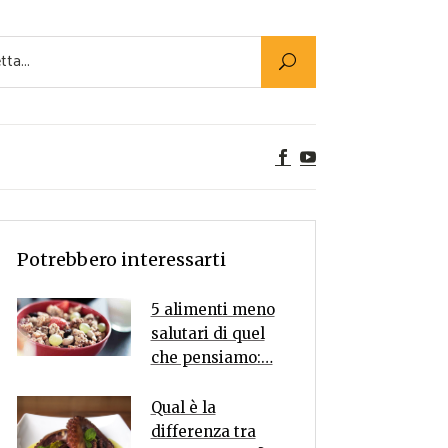
Utility
er Alimenti
ta a tavola
egetariane
tte Vegane
Rumors
Potrebbero interessarti
5 alimenti meno
salutari di quel
che pensiamo:…
Qual è la
differenza tra