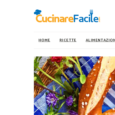
HOME
RICETTE
ALIMENTAZIO
Ricette Facili e Veloci
Utility
Ricette Primi Piatti
Super Alimenti
Ricette Antipasti
Nutrizionista a ta
Ricette Dolci
Ricette Vegetaria
Ricette Carne
Ricette Vegane
Ricette Secondi
Rumors
Ricette Pizze e Rustici