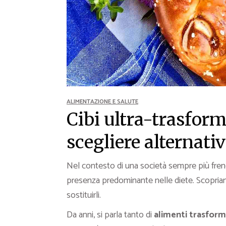
Ricette Contorni
Ricette Piatti unici
Ricette Pesce
Video Ricette
Ricette per Ingrediente
ALIMENTAZIONE E SALUTE
Cibi ultra-trasform
scegliere alternativ
Nel contesto di una società sempre più frene
presenza predominante nelle diete. Scopri
sostituirli.
Da anni, si parla tanto di
alimenti trasform