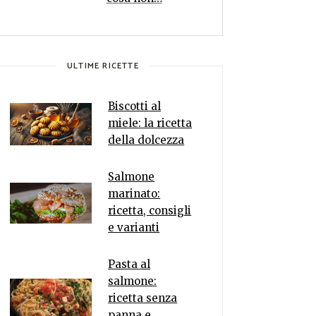
ULTIME RICETTE
Biscotti al
miele: la ricetta
della dolcezza
Salmone
marinato:
ricetta, consigli
e varianti
Pasta al
salmone:
ricetta senza
panna e