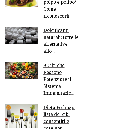
polpo e polipo?
Come
riconoscerli
Dolcificanti
naturali: tutte le
alternative
allo…
9 Cibi che
Possono
Potenziare il
Sistema
Immunitario…
Dieta Fodmap:
lista dei cibi
consentiti e
cosa non…