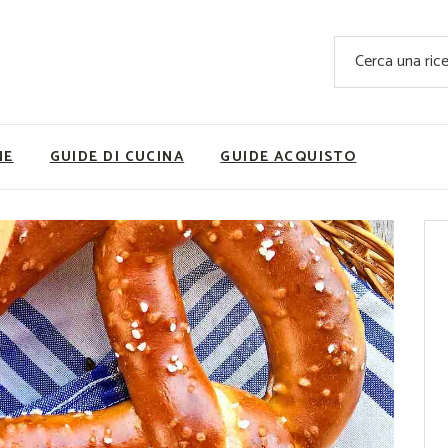
Ricette Facili e Veloci
Cerca
Ricette Primi Piatti
Sup
Ricette Antipasti
Nutrizionis
Ricette Dolci
Ricette V
NE
GUIDE DI CUCINA
GUIDE ACQUISTO
Ricette Carne
Rice
Ricette Secondi
Ricette Pizze e Rustici
Ricette Contorni
vola
Ricette Piatti unici
ne
Ricette Pesce
Video Ricette
Ricette per Ingrediente